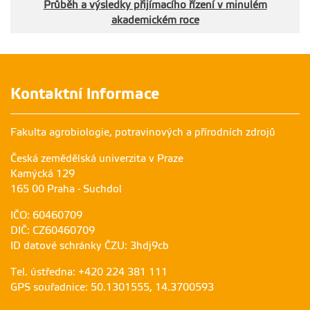
Průběh a výsledky přijímacího řízení v minulém
akademickém roce
Kontaktní informace
Fakulta agrobiologie, potravinových a přírodních zdrojů
Česká zemědělská univerzita v Praze
Kamýcká 129
165 00 Praha - Suchdol
IČO: 60460709
DIČ: CZ60460709
ID datové schránky ČZU: 3hdj9cb
Tel. ústředna: +420 224 381 111
GPS souřadnice: 50.1301555, 14.3700593