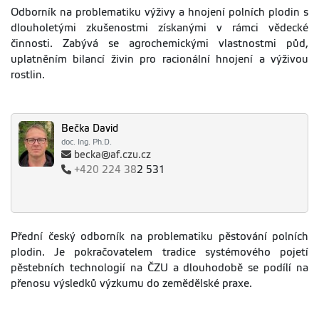
Odborník na problematiku výživy a hnojení polních plodin s
dlouholetými zkušenostmi získanými v rámci vědecké
činnosti. Zabývá se agrochemickými vlastnostmi půd,
uplatněním bilancí živin pro racionální hnojení a výživou
rostlin.
Bečka David
doc. Ing. Ph.D.
becka@af.czu.cz
+420
224 38
2 531
Přední český odborník na problematiku pěstování polních
plodin. Je pokračovatelem tradice systémového pojetí
pěstebních technologií na ČZU a dlouhodobě se podílí na
přenosu výsledků výzkumu do zemědělské praxe.