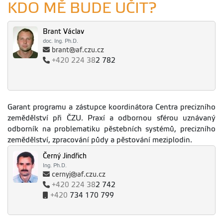
KDO MĚ BUDE UČIT?
Efektivní systémy pěstování meziplodin využívající principy biotických
intenzifi kací.
Brant Václav
doc. Ing. Ph.D.
brant@af.czu.cz
+420
224 38
2 782
Garant programu a zástupce koordinátora Centra precizního
zemědělství při ČZU. Praxí a odbornou sférou uznávaný
odborník na problematiku pěstebních systémů, precizního
zemědělství, zpracování půdy a pěstování meziplodin.
Černý Jindřich
Ing. Ph.D.
cernyj@af.czu.cz
+420
224 38
2 742
+420
734 170 799