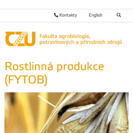
Kontakty
English
Rostlinná produkce
(FYTOB)