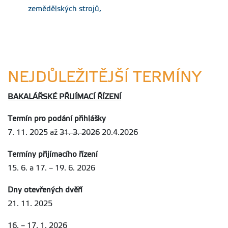
umělé inteligence
zemědělských strojů,
při zpracování
závěrečných prací
na FAPPZ ČZU
01-pokyn-dekanky-
c.-01-2026-pokyny-k-
vyuzivani-nastroju-
umele-inteligence-pri-
zpracovani-
NEJDŮLEŽITĚJŠÍ TERMÍNY
zaverecnych-praci-na-
fappz-czu.pdf
BAKALÁŘSKÉ PŘIJÍMACÍ ŘÍZENÍ
Směrnice rektora
Velikost
Aktualizováno
č.5/2019 -
292.01
11.04.2024
Termín pro podání přihlášky
kB
Pravidla zadávání,
7. 11. 2025 až
31. 3. 2026
20.4.2026
zpracování,
odevzdávání,
archivace a odklad
Termíny přijímacího řízení
zveřejnění
15. 6. a 17. – 19. 6. 2026
bakalářských a
diplomových prací
Dny otevřených dvěří
na ČZU
sr-05-19-v3.pdf
21. 11. 2025
Zápočty z
Velikost
Aktualizováno
16. – 17. 1. 2026