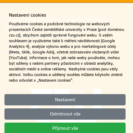
Nastavení cookies
Materiály umístěné na tomto webu mohou být publikovány pouze se
Používáme cookies a podobné technologie na webových
souhlasem ČZU.
prezentacích České zemědělské univerzity v Praze (pod doménou
Informace o zpracování a ochraně osobních údajů na ČZU v Praze
.
czu.cz), abychom zajistili správné fungování webu. S vaším
© 2026 Česká zemědělská univerzita v Praze
Všechna práva vyhrazena
souhlasem je využíváme také k měření návštěvnosti (Google
Analytics 4), analýze výkonu webu a pro marketingové účely
Nastavení cookies
(Meta, Sklik, Google Ads), včetně zobrazování vložených videí
(YouTube). Informace o tom, jak naše weby používáte, mohou
být sdíleny s našimi partnery působícími v oblasti analytiky,
sociálních médií a online reklamy. Nezbytné cookies jsou vždy
aktivní. Volbu cookies a udělený souhlas můžete kdykoliv změnit
nebo odvolat v „Nastavení cookies“.
Nastavení
Odmítnout vše
Přijmout vše