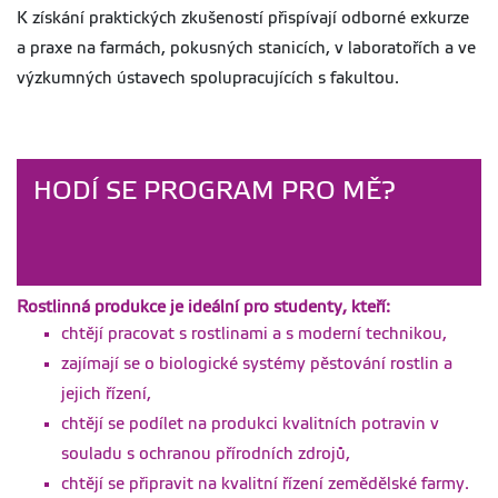
asistent -
K získání praktických zkušeností přispívají odborné exkurze
specialista
a praxe na farmách, pokusných stanicích, v laboratořích a ve
dp-case-study-vetem-
fin.pdf
výzkumných ústavech spolupracujících s fakultou.
Pokyny pro psaní
Velikost
Aktualizováno
diplomových prací
423.86
06.01.2023
kB
na FAPPZ platné
od r. 2021
HODÍ SE PROGRAM PRO MĚ?
pokyny-dp-2021.pdf
Šablona FAPPZ
Velikost
Aktualizováno
pro psaní BP –
73.95
06.01.2023
kB
doporučujeme
použít! (platná od
Rostlinná produkce je ideální pro studenty, kteří:
2021)
chtějí pracovat s rostlinami a s moderní technikou,
sablona-bp-fappz-
zajímají se o biologické systémy pěstování rostlin a
od2021-oboustranny-
tisk.docx
jejich řízení,
chtějí se podílet na produkci kvalitních potravin v
Šablona FAPPZ
Velikost
Aktualizováno
pro psaní DP –
73.62
06.01.2023
souladu s ochranou přírodních zdrojů,
kB
doporučujeme
chtějí se připravit na kvalitní řízení zemědělské farmy.
použít! (platná od