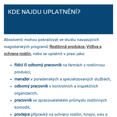
2021)
sablona-dp-fappz-
KDE NAJDU UPLATNĚNÍ?
od2021-oboustranny-
tisk.docx
Závazná pravidla
Velikost
Aktualizováno
tvoření citací a
379.29
07.04.2021
kB
seznamů použité
Absolventi mohou pokračovat ve studiu navazujících
literatury pro
FAPPZ, ČZU v
magisterských programů
Rostlinná produkce
,
Výživa a
Praze - platné od
ochrana rostlin
, nebo se uplatnit v praxi jako:
r. 2018
zavazna-pravidla-
citace-seznamy-
řídící či odborný pracovník
na farmách s rostlinnou
literatury-bp-dp-2018-
produkcí,
2019-fappz.pdf
manažer
v poradenských a specializovaných službách,
AI v kvalifikačních
Velikost
Aktualizováno
odborný pracovník
v kontrolních a inspekčních
pracích FAPPZ
72.73
17.03.2026
kB
infografika-ai-
organizacích,
kvalifikacni-prace.pdf
pracovník
ve zpracovatelském průmyslu rostlinných
komodit,
Pokyny k
Velikost
Aktualizováno
využívání nástrojů
548.84
17.04.2026
prodejce
přípravků na ochranu rostlin, hnojiv, osiv a
kB