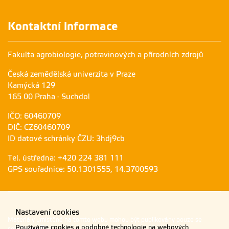
Kontaktní informace
Fakulta agrobiologie, potravinových a přírodních zdrojů
Česká zemědělská univerzita v Praze
Kamýcká 129
165 00 Praha - Suchdol
IČO: 60460709
DIČ: CZ60460709
ID datové schránky ČZU: 3hdj9cb
Tel. ústředna: +420 224 381 111
GPS souřadnice: 50.1301555, 14.3700593
Nastavení cookies
Materiály umístěné na tomto webu mohou být publikovány pouze se
Používáme cookies a podobné technologie na webových
souhlasem ČZU.