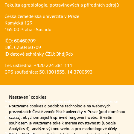
Fakulta agrobiologie, potravinových a přírodních zdrojů
Česká zemědělská univerzita v Praze
Kamýcká 129
165 00 Praha - Suchdol
IČO: 60460709
DIČ: CZ60460709
ID datové schránky ČZU: 3hdj9cb
Tel. ústředna: +420 224 381 111
GPS souřadnice: 50.1301555, 14.3700593
Nastavení cookies
Materiály umístěné na tomto webu mohou být publikovány pouze se
Používáme cookies a podobné technologie na webových
souhlasem ČZU.
prezentacích České zemědělské univerzity v Praze (pod doménou
Informace o zpracování a ochraně osobních údajů na ČZU v Praze
.
czu.cz), abychom zajistili správné fungování webu. S vaším
© 2026 Česká zemědělská univerzita v Praze
Všechna práva vyhrazena
souhlasem je využíváme také k měření návštěvnosti (Google
Analytics 4), analýze výkonu webu a pro marketingové účely
Nastavení cookies