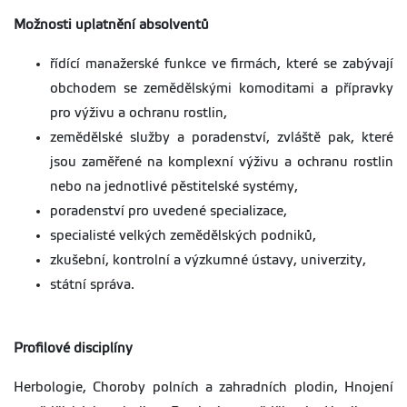
plans-en.pdf
Fakulty
526.88
31.03.2026
Pokyny pro psaní
Velikost
Aktualizováno
kB
agrobiologie,
Možnosti uplatnění absolventů
bakalářských prací
194.84
06.01.2023
Studijní plán Bc.
potravinových a
Velikost
Aktualizováno
kB
na FAPPZ -
2022/23
přírodních zdrojů -
6.73 MB
06.10.2023
řídící manažerské funkce ve firmách, které se zabývají
dodatek pro
2022-23-bc-
akademický rok
program
studijniplan.pdf
obchodem se zemědělskými komoditami a přípravky
2025/26
Veterinární
fappz-harmonogram-
pro výživu a ochranu rostlin,
asistent
2025-26.pdf
Studijní plán Mgr.
Velikost
Aktualizováno
pokyny-bp-2023-
zemědělské služby a poradenství, zvláště pak, které
2022/23
5.85 MB
06.10.2023
veteb.pdf
2022-23-mgr-
Harmonogram
Velikost
Aktualizováno
jsou zaměřené na komplexní výživu a ochranu rostlin
studijniplan.pdf
akademického
625.56
29.08.2025
nebo na jednotlivé pěstitelské systémy,
Pokyny pro psaní
Velikost
Aktualizováno
kB
roku 2025/2026 -
závěrečných prací
298.12
11.05.2026
celouniverzitní
poradenství pro uvedené specializace,
kB
na FAPPZ -
rr-01-25-v2-1.pdf
specialisté velkých zemědělských podniků,
dodatek pro
program VETEM -
zkušební, kontrolní a výzkumné ústavy, univerzity,
Veterinární
státní správa.
asistent -
specialista
dp-case-study-vetem-
fin.pdf
Profilové disciplíny
Pokyny pro psaní
Velikost
Aktualizováno
Herbologie, Choroby polních a zahradních plodin, Hnojení
diplomových prací
423.86
06.01.2023
kB