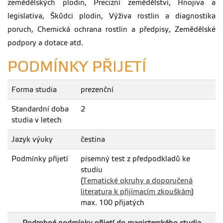
na FAPPZ platné
zemědělských plodin, Precizní zemědělství, Hnojiva a
od r. 2021
legislativa, Škůdci plodin, Výživa rostlin a diagnostika
pokyny-dp-2021.pdf
poruch, Chemická ochrana rostlin a předpisy, Zemědělské
Šablona FAPPZ
Velikost
Aktualizováno
podpory a dotace atd.
pro psaní BP –
73.95
06.01.2023
kB
doporučujeme
PODMÍNKY PŘIJETÍ
použít! (platná od
2021)
sablona-bp-fappz-
Forma studia
prezenční
od2021-oboustranny-
tisk.docx
Standardní doba
2
studia v letech
Šablona FAPPZ
Velikost
Aktualizováno
pro psaní DP –
73.62
06.01.2023
Jazyk výuky
čestina
kB
doporučujeme
použít! (platná od
Podmínky přijetí
písemný test z předpodkladů ke
2021)
sablona-dp-fappz-
studiu
od2021-oboustranny-
(
Tematické okruhy a doporučená
tisk.docx
literatura k přijímacím zkouškám
)
max. 100 přijatých
Závazná pravidla
Velikost
Aktualizováno
tvoření citací a
379.29
07.04.2021
kB