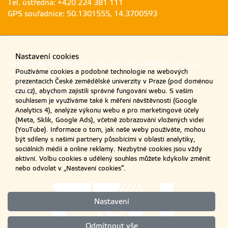
Tel. ústředna: +420 224 381 111
zaverecnych-praci-na-
GPS souřadnice: 50.1301555, 14.3700593
fappz-czu.pdf
Směrnice rektora
Velikost
Aktualizováno
č.5/2019 -
292.01
11.04.2024
kB
Pravidla zadávání,
Nastavení cookies
Materiály umístěné na tomto webu mohou být publikovány pouze se
zpracování,
Používáme cookies a podobné technologie na webových
souhlasem ČZU.
odevzdávání,
prezentacích České zemědělské univerzity v Praze (pod doménou
Informace o zpracování a ochraně osobních údajů na ČZU v Praze
.
archivace a odklad
czu.cz), abychom zajistili správné fungování webu. S vaším
© 2026 Česká zemědělská univerzita v Praze
zveřejnění
souhlasem je využíváme také k měření návštěvnosti (Google
Všechna práva vyhrazena
bakalářských a
Analytics 4), analýze výkonu webu a pro marketingové účely
diplomových prací
Nastavení cookies
(Meta, Sklik, Google Ads), včetně zobrazování vložených videí
na ČZU
(YouTube). Informace o tom, jak naše weby používáte, mohou
sr-05-19-v3.pdf
být sdíleny s našimi partnery působícími v oblasti analytiky,
sociálních médií a online reklamy. Nezbytné cookies jsou vždy
Zápočty z
Velikost
Aktualizováno
aktivní. Volbu cookies a udělený souhlas můžete kdykoliv změnit
bakalářských a
186.94
23.04.2021
nebo odvolat v „Nastavení cookies“.
kB
diplomových prací
na FAPPZ
zapocty-bp-dp-
od2020.pdf
Nastavení
Kritéria pro
Velikost
Aktualizováno
Odmítnout vše
200.21
06.01.2023