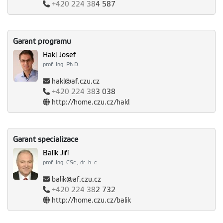
+420
224 38
4 587
Garant programu
Hakl Josef
prof. Ing. Ph.D.
hakl@af.czu.cz
+420
224 38
3 038
http://home.czu.cz/hakl
Garant specializace
Balík Jiří
prof. Ing. CSc., dr. h. c.
balik@af.czu.cz
+420
224 38
2 732
http://home.czu.cz/balik