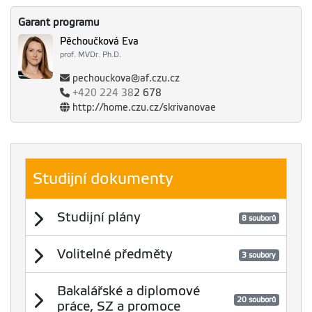
Garant programu
Pěchoučková Eva
prof. MVDr. Ph.D.
pechouckova@af.czu.cz
+420
224 38
2 678
http://home.czu.cz/skrivanovae
Studijní dokumenty
Studijní plány
8 souborů
Studijní plán Bc.
Velikost
Aktualizováno
Volitelné předměty
3 soubory
2026/27 (české
3.45 MB
03.08.2026
studijní programy)
Návod - volba
Velikost
Aktualizováno
Bakalářské a diplomové
2026-27-bc-
20 souborů
studijniplan.pdf
volitených
284.2
04.04.2021
práce, SZ a promoce
kB