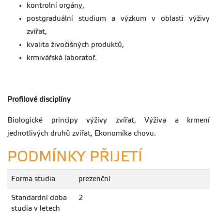
kontrolní orgány,
dodatek pro
program VETEM -
postgraduální studium a výzkum v oblasti výživy
Veterinární
zvířat,
asistent -
specialista
kvalita živočišných produktů,
dp-case-study-vetem-
krmivářská laboratoř.
fin.pdf
Pokyny pro psaní
Velikost
Aktualizováno
diplomových prací
423.86
06.01.2023
kB
na FAPPZ platné
Profilové disciplíny
od r. 2021
pokyny-dp-2021.pdf
Biologické principy výživy zvířat, Výživa a krmení
jednotlivých druhů zvířat, Ekonomika chovu.
Šablona FAPPZ
Velikost
Aktualizováno
pro psaní BP –
73.95
06.01.2023
PODMÍNKY PŘIJETÍ
kB
doporučujeme
použít! (platná od
2021)
Forma studia
prezenční
sablona-bp-fappz-
od2021-oboustranny-
tisk.docx
Standardní doba
2
studia v letech
Šablona FAPPZ
Velikost
Aktualizováno