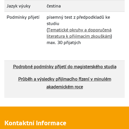
pro psaní DP –
73.62
06.01.2023
Jazyk výuky
čestina
kB
doporučujeme
použít! (platná od
Podmínky přijetí
písemný test z předpodkladů ke
2021)
studiu
sablona-dp-fappz-
(
Tematické okruhy a doporučená
od2021-oboustranny-
tisk.docx
literatura k přijímacím zkouškám
)
max. 30 přijatých
Závazná pravidla
Velikost
Aktualizováno
tvoření citací a
379.29
07.04.2021
kB
seznamů použité
literatury pro
Podrobné podmínky přijetí do magisterského studia
FAPPZ, ČZU v
Praze - platné od
Průběh a výsledky přijímacího řízení
v minulém
r. 2018
zavazna-pravidla-
akademickém roce
citace-seznamy-
literatury-bp-dp-2018-
2019-fappz.pdf
AI v kvalifikačních
Velikost
Aktualizováno
pracích FAPPZ
72.73
17.03.2026
kB
infografika-ai-
Kontaktní informace
kvalifikacni-prace.pdf