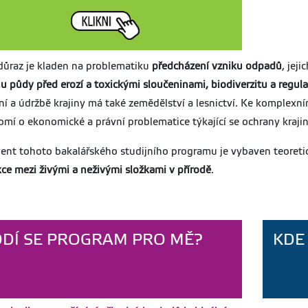
okyny k využívání nástrojů umělé inteligence při zpracování závěrečných
rací na FAPPZ ČZU
-pokyn-dekanky-c.-01-2026-pokyny-k-vyuzivani-nastroju-umele-inteligence-pri-
důraz je kladen na problematiku
předcházení vzniku odpadů
, jej
racovani-zaverecnych-praci-na-fappz-czu.pdf
u půdy před erozí a toxickými sloučeninami, biodiverzitu a regul
ní a údržbě krajiny má také zemědělství a lesnictví. Ke komplexní
měrnice rektora č.5/2019 - Pravidla zadávání, zpracování, odevzdávání,
rchivace a odklad zveřejnění bakalářských a diplomových prací na ČZU
mí o ekonomické a právní problematice týkající se ochrany krajiny
r-05-19-v3.pdf
ent tohoto bakalářského studijního programu je vybaven teoreti
ápočty z bakalářských a diplomových prací na FAPPZ
kce mezi živými a neživými složkami v přírodě
.
pocty-bp-dp-od2020.pdf
ritéria pro hodnocení SZZ a celkového výsledku studia (platné od r. 2023)
udijni-czu-bcmgr-13-r-13.pdf
DÍ SE PROGRAM PRO MĚ?
KDE
roblematika zdravotního a sociálního pojištění po absolvování studia
ravotni-a-socialni-pojisteniod2018.pdf