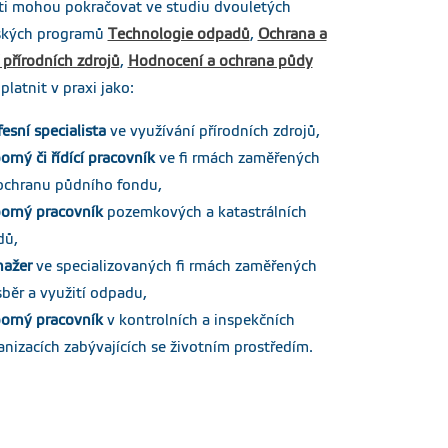
soubor
ti mohou pokračovat ve studiu dvouletých
ských programů
Technologie odpadů
,
Ochrana a
Velikost
Aktualizováno
 přírodních zdrojů
,
Hodnocení a ochrana půdy
236 kB
26.04.2021
Stáhnout
platnit v praxi jako:
soubor
esní specialista
ve využívání přírodních zdrojů,
Velikost
Aktualizováno
789.08
15.06.2016
Stáhnout
orný či řídící pracovník
ve fi rmách zaměřených
kB
soubor
ochranu půdního fondu,
orný pracovník
pozemkových a katastrálních
Velikost
Aktualizováno
715.19
20.10.2023
dů,
Stáhnout
kB
soubor
ažer
ve specializovaných fi rmách zaměřených
sběr a využití odpadu,
orný pracovník
v kontrolních a inspekčních
anizacích zabývajících se životním prostředím.