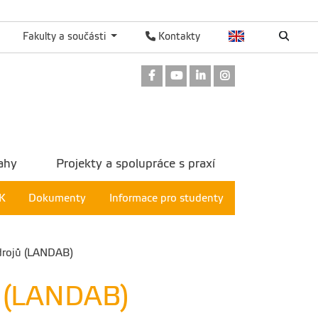
Fakulty a součásti
Kontakty
Odkaz na Facebook
Odkaz na Youtube
Odkaz na LinkedIn
Odkaz na Instag
ahy
Projekty a spolupráce s praxí
K
Dokumenty
Informace pro studenty
zdrojů (LANDAB)
jů (LANDAB)