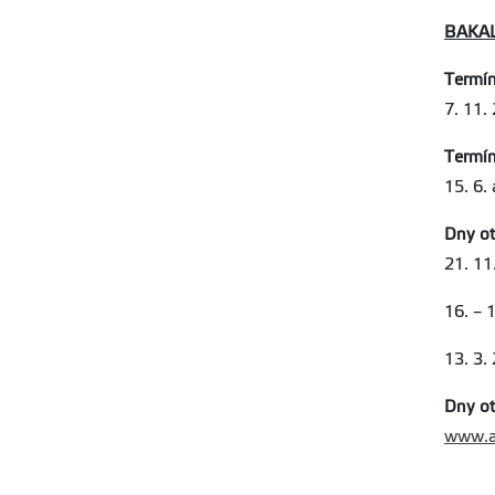
BAKAL
Termín
7. 11.
Termín
15. 6.
Dny ot
21. 11
16. – 
13. 3.
Dny ot
www.a