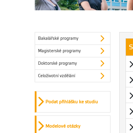
Bakalářské programy
S
Magisterské programy
Doktorské programy
Celoživotní vzdělání
S
2
N
n
Podat přihlášku ke studiu
S
2
H
S
B
2
bc
H
Modelové otázky
S
2