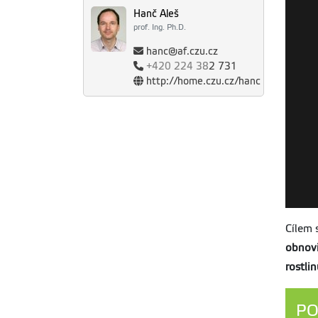
V
Hanč Aleš
dp
prof. Ing. Ph.D.
hanc@af.czu.cz
P
p
+420
224 38
2 731
http://home.czu.cz/hanc
Š
s
Š
s
Cílem 
Z
obnovi
Č
z
rostli
A
PO
in