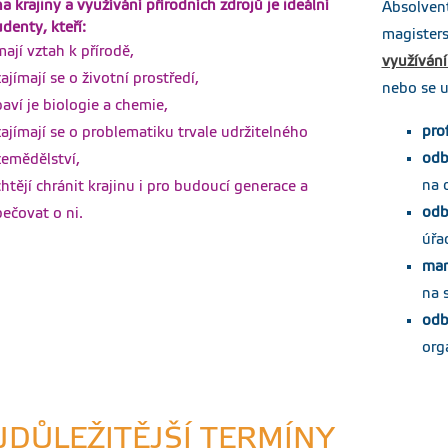
a krajiny a využívání přírodních zdrojů je ideální
Absolven
udenty, kteří:
magister
otvrzení o ukončení studia (pro potřebu úspěšného absolventa)
mají vztah k přírodě,
využívání
tvrzeni-uspesne-ukonceni-szz.doc
zajímají se o životní prostředí,
nebo se u
baví je biologie a chemie,
prof
zajímají se o problematiku trvale udržitelného
ávod - odevzdání závěrečné práce (UIS)
vod-odevzdani-zaverecne-prace.pdf
odb
zemědělství,
na 
chtějí chránit krajinu i pro budoucí generace a
odb
pečovat o ni.
ávod - založení zadání, schvalování zadání (UIS)
lozeni-zadani-schvalovani-zadani-3.pdf
úřa
man
na 
odb
org
JDŮLEŽITĚJŠÍ TERMÍNY