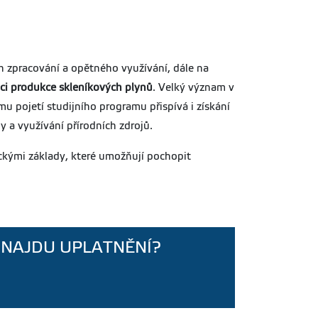
soubor
Velikost
Aktualizováno
548.84
17.04.2026
Stáhnout
kB
ich zpracování a opětného využívání, dále na
soubor
aci produkce skleníkových plynů
. Velký význam v
mu pojetí studijního programu přispívá i získání
Velikost
Aktualizováno
292.01
11.04.2024
Stáhnout
 a využívání přírodních zdrojů.
kB
soubor
ckými základy, které umožňují pochopit
Velikost
Aktualizováno
186.94
23.04.2021
Stáhnout
kB
soubor
Velikost
Aktualizováno
200.21
06.01.2023
 NAJDU UPLATNĚNÍ?
Stáhnout
kB
soubor
Velikost
Aktualizováno
586.9 kB
23.04.2021
Stáhnout