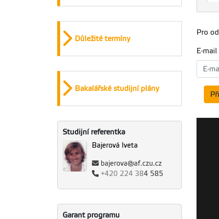
2
H
ha
S
P
M
2
p
mg
H
Pro od
S
Důležité termíny
a
2
R
f
E-mail
p
P
p
H
06
B
h
ro
2
R
Bakalářské studijní plány
Př
p
H
B
a
2
P
f
Studijní referentka
p
Bajerová Iveta
H
S
bajerova@af.czu.cz
rr
20
P
+420
224 38
4 585
V
po
S
20
P
Garant programu