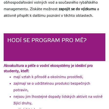
obhospodařování volných vod a současného rybářského
dp-case-study-vetem-
fin.pdf
managementu. Získáte možnost
zapojit se do výzkumu
a
aktivně přispět k dalšímu poznání v těchto oblastech.
Pokyny pro psaní
Velikost
Aktualizováno
diplomových prací
423.86
06.01.2023
kB
na FAPPZ platné
od r. 2021
pokyny-dp-2021.pdf
HODÍ SE PROGRAM PRO MĚ?
Šablona FAPPZ
Velikost
Aktualizováno
pro psaní BP –
73.95
06.01.2023
kB
doporučujeme
použít! (platná od
2021)
Akvakultura a péče o vodní ekosystémy je ideální pro
sablona-bp-fappz-
studenty, kteří:
od2021-oboustranny-
tisk.docx
mají vztah k přírodě a okolnímu prostředí,
zajímají se o udržitelnou produkci bezpečných
Šablona FAPPZ
Velikost
Aktualizováno
pro psaní DP –
73.62
06.01.2023
potravin,
kB
doporučujeme
nejsou jim lhostejné dopady lidských aktivit na volně
použít! (platná od
žijící druhy,
2021)
sablona-dp-fappz-