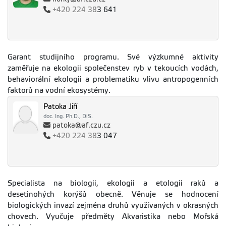
úspěšného
+420
224 38
3 641
absolventa)
potvrzeni-uspesne-
ukonceni-szz.doc
Návod -
Velikost
Aktualizováno
Garant studijního programu. Své výzkumné aktivity
odevzdání
789.08
15.06.2016
zaměřuje na ekologii společenstev ryb v tekoucích vodách,
kB
závěrečné práce
behaviorální ekologii a problematiku vlivu antropogenních
(UIS)
faktorů na vodní ekosystémy.
navod-odevzdani-
zaverecne-prace.pdf
Patoka Jiří
doc. Ing. Ph.D., DiS.
Návod - založení
Velikost
Aktualizováno
patoka@af.czu.cz
zadání,
715.19
20.10.2023
+420
224 38
3 047
kB
schvalování zadání
(UIS)
zalozeni-zadani-
schvalovani-zadani-
3.pdf
Specialista na biologii, ekologii a etologii raků a
desetinohých korýšů obecně. Věnuje se hodnocení
biologických invazí zejména druhů využívaných v okrasných
chovech. Vyučuje předměty Akvaristika nebo Mořská