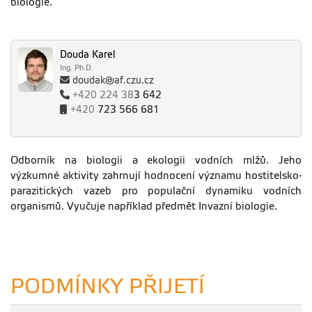
biologie.
Douda Karel
Ing. Ph.D.
doudak@af.czu.cz
+420
224 38
3 642
+420
723 566 681
Odborník na biologii a ekologii vodních mlžů. Jeho
výzkumné aktivity zahrnují hodnocení významu hostitelsko-
parazitických vazeb pro populační dynamiku vodních
organismů. Vyučuje například předmět Invazní biologie.
PODMÍNKY PŘIJETÍ