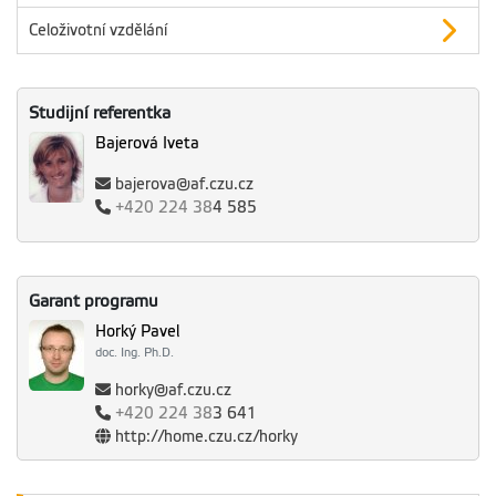
Celoživotní vzdělání
Studijní referentka
Bajerová Iveta
bajerova@af.czu.cz
+420
224 38
4 585
Garant programu
Horký Pavel
doc. Ing. Ph.D.
horky@af.czu.cz
+420
224 38
3 641
http://home.czu.cz/horky