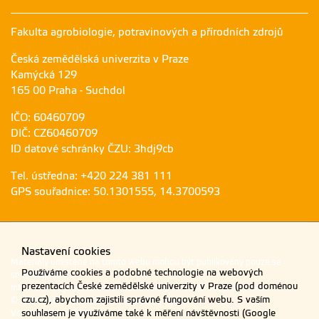
Fakulta agrobiologie, potravinových a přírodních zdrojů
Česká zemědělská univerzita v Praze
Kamýcká 129
165 00 Praha - Suchdol
IČO: 60460709
DIČ: CZ60460709
ID datové schránky ČZU: 3hdj9cb
Tel. ústředna: +420 224 381 111
GPS souřadnice: 50.1301555, 14.3700593
Nastavení cookies
Materiály umístěné na tomto webu mohou být publikovány pouze se
Používáme cookies a podobné technologie na webových
souhlasem ČZU.
prezentacích České zemědělské univerzity v Praze (pod doménou
Informace o zpracování a ochraně osobních údajů na ČZU v Praze
.
czu.cz), abychom zajistili správné fungování webu. S vaším
© 2026 Česká zemědělská univerzita v Praze
Všechna práva vyhrazena
souhlasem je využíváme také k měření návštěvnosti (Google