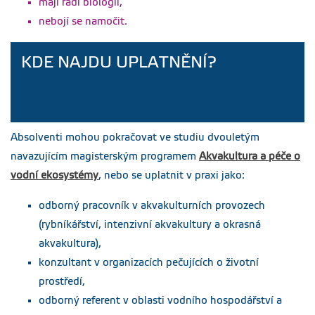
mají rádi biologii,
od2021-oboustranny-
tisk.docx
nebojí se namočit.
Závazná pravidla
Velikost
Aktualizováno
KDE NAJDU UPLATNĚNÍ?
tvoření citací a
379.29
07.04.2021
kB
seznamů použité
literatury pro
FAPPZ, ČZU v
Praze - platné od
r. 2018
Absolventi mohou pokračovat ve studiu dvouletým
zavazna-pravidla-
citace-seznamy-
navazujícím magisterským programem
Akvakultura a péče o
literatury-bp-dp-2018-
2019-fappz.pdf
vodní ekosystémy
, nebo se uplatnit v praxi jako:
AI v kvalifikačních
Velikost
Aktualizováno
odborný pracovník v akvakulturních provozech
pracích FAPPZ
72.73
17.03.2026
(rybníkářství, intenzivní akvakultury a okrasná
kB
infografika-ai-
kvalifikacni-prace.pdf
akvakultura),
konzultant v organizacích pečujících o životní
Pokyny k
Velikost
Aktualizováno
využívání nástrojů
548.84
17.04.2026
prostředí,
kB
umělé inteligence
odborný referent v oblasti vodního hospodářství a
při zpracování