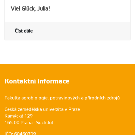
Viel Glück, Julia!
Číst dále
Kontaktní informace
Fakulta agrobiologie, potravinových a přírodních zdrojů
Česká zemědělská univerzita v Praze
Kamýcká 129
165 00 Praha - Suchdol
IČO: 60460709