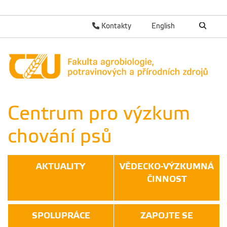
Kontakty
English
Centrum pro výzkum
chování psů
AKTUALITY
VĚDECKO-VÝZKUMNÁ
ČINNOST
SPOLUPRÁCE
ZAPOJTE SE