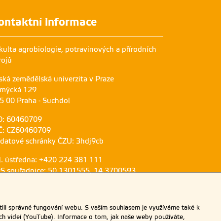
ontaktní informace
kulta agrobiologie, potravinových a přírodních
rojů
ská zemědělská univerzita v Praze
mýcká 129
5 00 Praha - Suchdol
O: 60460709
Č: CZ60460709
 datové schránky ČZU: 3hdj9cb
l. ústředna: +420 224 381 111
S souřadnice: 50.1301555, 14.3700593
ili správné fungování webu. S vaším souhlasem je využíváme také k
ch videí (YouTube). Informace o tom, jak naše weby používáte,