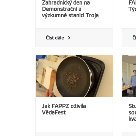
Zahradnický den na
FA
Demonstrační a
Tý
výzkumné stanici Troja
Číst dále
Č
Jak FAPPZ oživila
St
VědaFest
so
kva