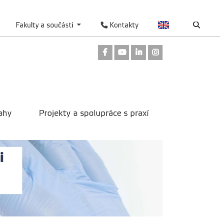
Fakulty a součásti
Kontakty
Odkaz na Facebook
Odkaz na Youtube
Odkaz na LinkedIn
Odkaz na Instag
ahy
Projekty a spolupráce s praxí