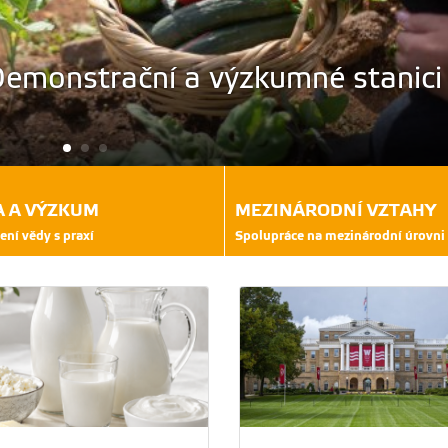
vá byla uvedena do funkce
A A VÝZKUM
MEZINÁRODNÍ VZTAHY
ení vědy s praxí
Spolupráce na mezinárodní úrovni