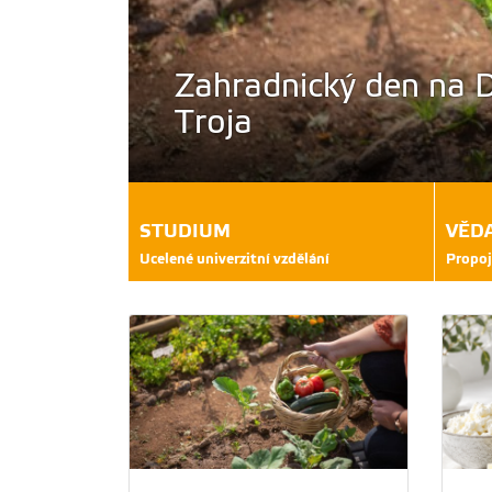
nici
Profesorka Eva Vlko
děkanky FAPPZ
STUDIUM
VĚD
Ucelené univerzitní vzdělání
Propoj