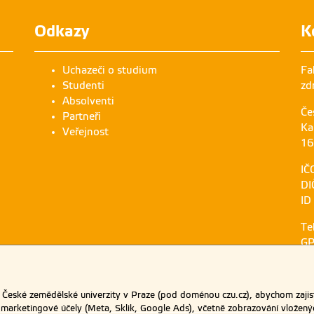
Odkazy
K
Uchazeči o studium
Fa
Studenti
zd
Absolventi
Če
Partneři
Ka
Veřejnost
16
IČ
DI
ID
Te
GP
eské zemědělské univerzity v Praze (pod doménou czu.cz), abychom zajist
 marketingové účely (Meta, Sklik, Google Ads), včetně zobrazování vložený