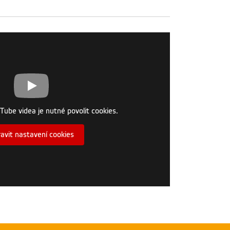
Tube videa je nutné povolit cookies.
avit nastavení cookies
lídka areálu ČZU