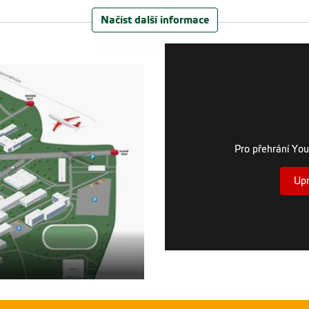
Načíst další informace
Pro přehrání You
Upr
26
Virtuální proh