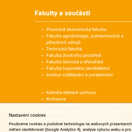
Fakulty a součásti
Provozně ekonomická fakulta
Fakulta agrobiologie, potravinových a
přírodních zdrojů
Technická fakulta
Fakulta životního prostředí
Fakulta lesnická a dřevařská
Fakulta tropického zemědělství
Institut vzdělávání a poradenství
Katedra tělesné výchovy
Knihovna
Koleje a menza
Odbor informačních a komunikačních
Nastavení cookies
technologií
Používáme cookies a podobné technologie na webových prezentacích Č
měření návštěvnosti (Google Analytics 4), analýze výkonu webu a pro