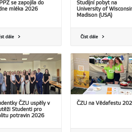
PPZ se zapojila do
Studijní pobyt na
dne mléka 2026
University of Wisconsi
Madison (USA)
íst dále
Číst dále
udentky ČZU uspěly v
ČZU na Vědafestu 20
utěži Studenti pro
litu potravin 2026