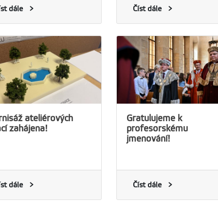
íst dále
Číst dále
nisáž ateliérových
Gratulujeme k
cí zahájena!
profesorskému
jmenování!
íst dále
Číst dále