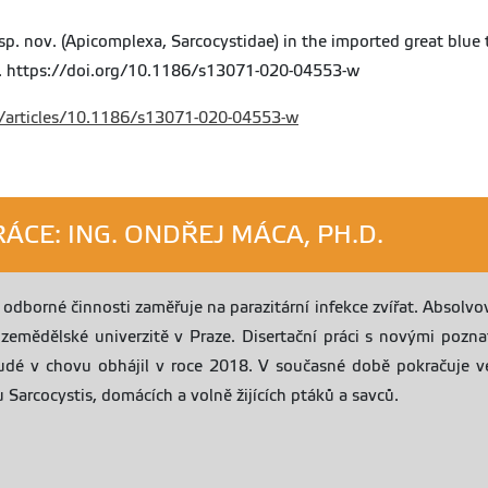
a sp. nov. (Apicomplexa, Sarcocystidae) in the imported great blue 
). https://doi.org/10.1186/s13071-020-04553-w
m/articles/10.1186/s13071-020-04553-w
CE: ING. ONDŘEJ MÁCA, PH.D.
 odborné činnosti zaměřuje na parazitární infekce zvířat. Absolvo
zemědělské univerzitě v Praze. Disertační práci s novými pozn
udé v chovu obhájil v roce 2018. V současné době pokračuje v
 Sarcocystis, domácích a volně žijících ptáků a savců.