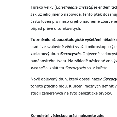
Turako velký (
Corythaeola
cristata)
je endemitic
Jak už jeho jméno napovídá, tento pták dosahuj
často loven pro maso či jeho nádherně zbarvené 
případ právě u turakovitých.
To změnilo až parazitologické vyšetření několik
stadií ve svalovině vědci využili mikroskopický
zcela nový druh
Sarcocystis
.
Objevené sarkocyst
banánovitého tvaru. Na základě následné analýzy
wenzeli
a izolátem
Sarcocystis
sp. z kuřete.
Nově objevený druh, který dostal název
Sarcocy
tohoto ptačího řádu. K určení možných definit
studii zaměřených na tyto parazitické prvoky.
Kompletní vědeckou práci naleznete zde: