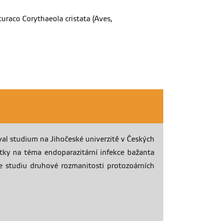
turaco Corythaeola cristata (Aves,
val studium na Jihočeské univerzitě v Českých
atky na téma endoparazitární infekce bažanta
e studiu druhové rozmanitosti protozoárních