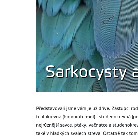
Sarkocysty a
Představovali jsme vám je už dříve. Zástupci ro
teplokrevná (homoiotermní) i studenokrevná (poi
nejrůznější savce, ptáky, vačnatce a studenokrevn
také v hladkých svalech střeva. Ostatně tak tom