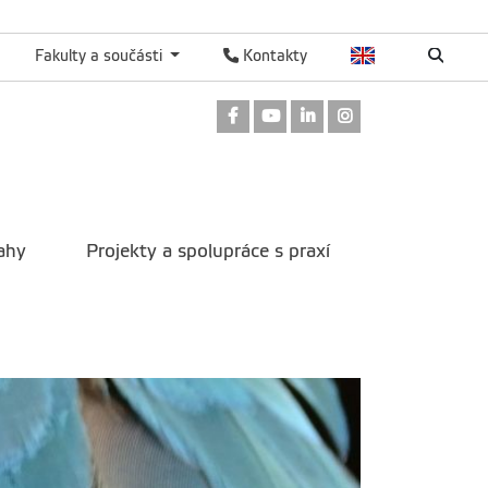
Fakulty a součásti
Kontakty
Odkaz na Facebook
Odkaz na Youtube
Odkaz na LinkedIn
Odkaz na Instag
ahy
Projekty a spolupráce s praxí