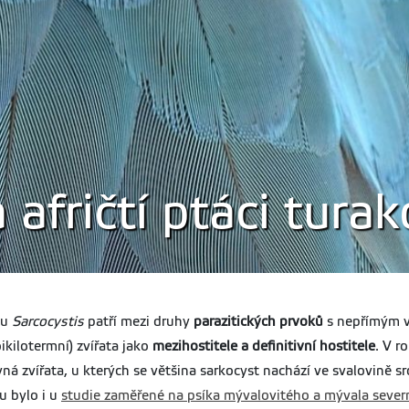
 afričtí ptáci turak
du
Sarcocystis
patří mezi druhy
parazitických prvoků
s nepřímým v
kilotermní) zvířata jako
mezihostitele a definitivní hostitele
. V r
á zvířata, u kterých se většina sarkocyst nachází ve svalovině srd
u bylo i u
studie zaměřené na psíka mývalovitého a mývala sever