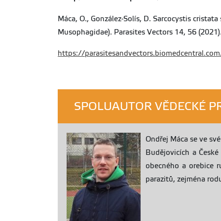
Máca, O., González-Solís, D. Sarcocystis cristat
Musophagidae). Parasites Vectors 14, 56 (2021
https://parasitesandvectors.biomedcentral.co
SPOLUAUTOR VĚDECKÉ PRÁ
Ondřej Máca se ve své
Budějovicích a České 
obecného a orebice r
parazitů, zejména rodu