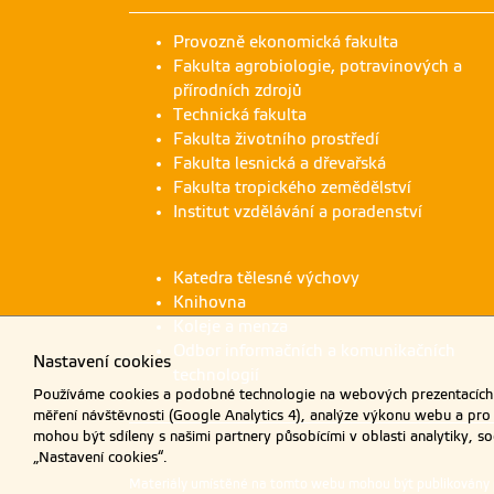
Provozně ekonomická fakulta
Fakulta agrobiologie, potravinových a
přírodních zdrojů
Technická fakulta
Fakulta životního prostředí
Fakulta lesnická a dřevařská
Fakulta tropického zemědělství
Institut vzdělávání a poradenství
Katedra tělesné výchovy
Knihovna
Koleje a menza
Odbor informačních a komunikačních
Nastavení cookies
technologií
Používáme cookies a podobné technologie na webových prezentacích Č
měření návštěvnosti (Google Analytics 4), analýze výkonu webu a pro
mohou být sdíleny s našimi partnery působícími v oblasti analytiky, s
„Nastavení cookies“.
Materiály umístěné na tomto webu mohou být publikovány