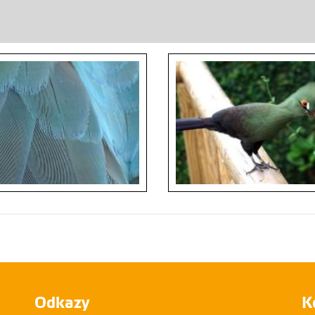
Odkazy
K