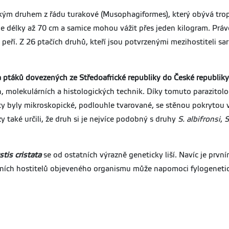
kým druhem z řádu turakové (Musophagiformes), který obývá tropic
e délky až 70 cm a samice mohou vážit přes jeden kilogram. Prá
peří. Z 26 ptačích druhů, kteří jsou potvrzenými mezihostiteli 
a ptáků dovezených ze Středoafrické republiky do České republiky
ch, molekulárních a histologických technik. Díky tomuto parazito
y byly mikroskopické, podlouhle tvarované, se stěnou pokrytou 
 také určili, že druh si je nejvíce podobný s druhy
S. albifronsi
,
S
stis
cristata
se od ostatních výrazně geneticky liší. Navíc je prv
ivních hostitelů objeveného organismu může napomoci fylogeneti