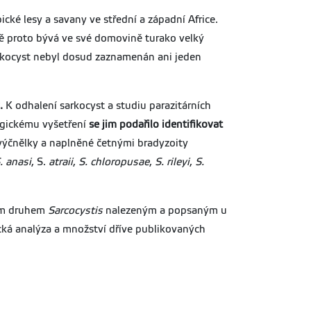
ké lesy a savany ve střední a západní Africe.
vě proto bývá ve své domovině turako velký
sarkocyst nebyl dosud zaznamenán ani jeden
.
K odhalení sarkocyst a studiu parazitárních
logickému vyšetření
se jim podařilo identifikovat
výčnělky a naplněné četnými bradyzoity
. anasi
, S.
atraii
,
S. chloropusae
,
S. rileyi
,
S.
ním druhem
Sarcocystis
nalezeným a popsaným u
cká analýza a množství dříve publikovaných