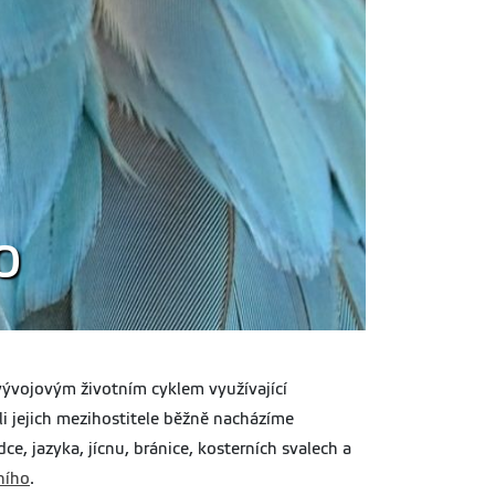
o
ývojovým životním cyklem využívající
oli jejich mezihostitele běžně nacházíme
ce, jazyka, jícnu, bránice, kosterních svalech a
ního
.