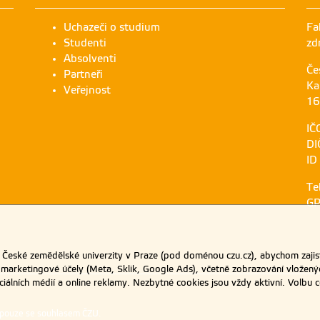
Uchazeči o studium
Fa
Studenti
zd
Absolventi
Če
Partneři
Ka
Veřejnost
16
IČ
DI
ID
Te
GP
eské zemědělské univerzity v Praze (pod doménou czu.cz), abychom zajist
 marketingové účely (Meta, Sklik, Google Ads), včetně zobrazování vložený
ociálních médií a online reklamy. Nezbytné cookies jsou vždy aktivní. Volb
 pouze se souhlasem ČZU.