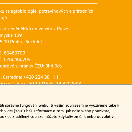
kulta agrobiologie, potravinových a přírodních
rojů
ská zemědělská univerzita v Praze
mýcká 129
5 00 Praha - Suchdol
O: 60460709
Č: CZ60460709
 datové schránky ČZU: 3hdj9cb
l. ústředna: +420 224 381 111
S souřadnice: 50.1301555, 14.3700593
ili správné fungování webu. S vaším souhlasem je využíváme také k
ch videí (YouTube). Informace o tom, jak naše weby používáte,
u cookies a udělený souhlas můžete kdykoliv změnit nebo odvolat v