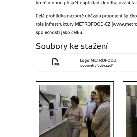
které mohou přispět například i k odhalování fa
Celá prohlídka názorně ukázala propojení špičk
role infrastruktury METROFOOD-CZ (www.metrofo
společnosti jako celku.
Soubory ke stažení
Logo METROFOOD
logo-metrofood-cz.pdf