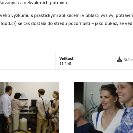
lšovaných a nekvalitních potravin.
ového výzkumu s praktickými aplikacemi v oblasti výživy, potrav
od.cz) se tak dostala do středu pozornosti – jako důkaz, že vě
Velikost
Stáh
58.4 kB