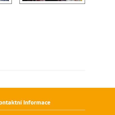
é
Prezentace vybavení laboratoří velké
OD-CZ
výzkumné infrastruktury METROFOOD-CZ
na Zahradní slavnosti ČZU
ontaktní informace