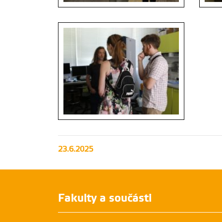
Prezentace vybavení laboratoří velké
Prezent
výzkumné infrastruktury METROFOOD-CZ
výzkum
na Zahradní slavnosti ČZU
na Zah
Prezentace vybavení laboratoří velké
23.6.2025
výzkumné infrastruktury METROFOOD-CZ
na Zahradní slavnosti ČZU
Fakulty a součásti