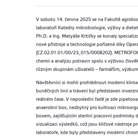
V sobotu 14. června 2025 se na Fakultě agrobio
laboratoří Katedry mikrobiologie, výživy a diet
Ph.D. a Ing. Matyáše Krtičky se konaly special
nové přístroje a technologie pořízené díky 
(CZ.02.01.01/00/23_015/0008202). METROFOOD-CZ
chemii a analýzu potravin spolu s výživou člověk
různým skupinám uživatelů – farmářům, výzkumní
Návštěvníci si mohli prohlédnout moderní klima
buněčných linií a trávení byl představen inverz
reálném čase. V neposlední řadě je zde pipetovac
anaerobní box, nezbytný pro kultivaci mikroorga
boxem, zajišťujícím sterilní pracovní podmínky 
vizualizaci výsledků, což jsou klíčové nástroje
laboratoře, kde byly představeny moderní chroma