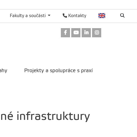
Fakulty a součásti
Kontakty
Odkaz na Facebook
Odkaz na Youtube
Odkaz na LinkedIn
Odkaz na Instag
ahy
Projekty a spolupráce s praxí
né infrastruktury