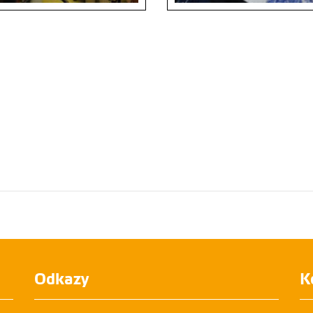
ace vybavení laboratoří velké
Prezentace vybavení laboratoří velk
né infrastruktury METROFOOD-CZ
výzkumné infrastruktury METROFO
radní slavnosti ČZU
na Zahradní slavnosti ČZU
Odkazy
K