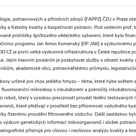
logie, potravinových a přírodních zdrojů (FAPPZ) ČZU v Praze ote
etiky a Katedry kvality a bezpečnosti potravin. Pod vedením prof.
izované prohlídky špičkového vědeckého vybavení, které bylo fin
Operačnímu programu Jan Amos Komenský (OP JAK) a výzkumném
 je první velká výzkumná infrastruktura v České republice pok
a. Jejím hlavním posláním je poskytovat služby v oblasti kvality 
kům, akademické obci, potravinářskému průmyslu, legislativcům 
boxy určené pro chov jedlého hmyzu – téma, které hýbe světem alt
ní fluorescenční mikroskop s inkubátorem a pokročilý inkubátorov
í robot, který s vysokou precizností provádí ředění testovaných l
nismů, které přežívají v prostředí bez přítomnosti vzdušného kys
díky řízenému proudění filtrovaného vzduchu. Další zastávkou by
 pro výzkum genetických informací mikroorganismů i složek potravi
tografické přístroje pro cílovou i necílovou analýzu kvality a b