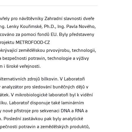
vřely pro návštěvníky Zahradní slavnosti dveře
 Ing. Lenky Kouřimské, Ph.D., Ing. Pavla Nového,
ancováno za pomoci fondů EU. Byly představeny
u projektu METROFOOD-CZ
rývající zemědělskou prvovýrobu, technologii,
a bezpečnosti potravin, technologie a výživy
i široké veřejnosti.
ernativních zdrojů bílkovin. V Laboratoři
ý analyzátor pro sledování buněčných dějů v
átek. V mikrobiologické laboratoři byl k vidění
líku. Laboratoř disponuje také laminárním
ly nové přístroje pro sekvenaci DNA a RNA a
n. Poslední zastávkou pak byly analytické
ezpečnosti potravin a zemědělských produktů,