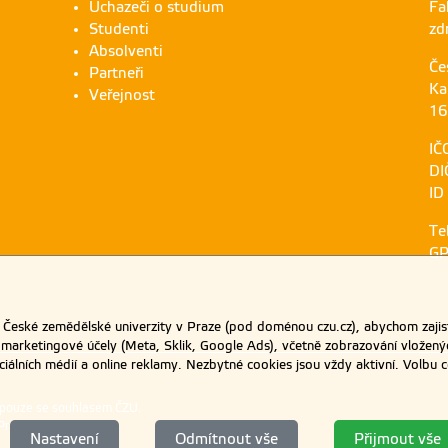
Uchazeči o studium
Fa
Studenti
zd
Absolventi
Če
Partneři
Ka
Veřejnost
16
IČ
DI
ID
Te
GP
eské zemědělské univerzity v Praze (pod doménou czu.cz), abychom zajist
 marketingové účely (Meta, Sklik, Google Ads), včetně zobrazování vložený
ociálních médií a online reklamy. Nezbytné cookies jsou vždy aktivní. Volb
 pouze se souhlasem ČZU.
Praze
.
Nastavení
Odmítnout vše
Přijmout vše