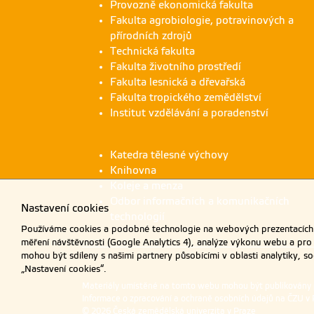
Provozně ekonomická fakulta
Fakulta agrobiologie, potravinových a
přírodních zdrojů
Technická fakulta
Fakulta životního prostředí
Fakulta lesnická a dřevařská
Fakulta tropického zemědělství
Institut vzdělávání a poradenství
Katedra tělesné výchovy
Knihovna
Koleje a menza
Odbor informačních a komunikačních
Nastavení cookies
technologií
Používáme cookies a podobné technologie na webových prezentacích Č
měření návštěvnosti (Google Analytics 4), analýze výkonu webu a pro
mohou být sdíleny s našimi partnery působícími v oblasti analytiky, s
„Nastavení cookies“.
Materiály umístěné na tomto webu mohou být publikovány
Informace o zpracování a ochraně osobních údajů na ČZU v 
© 2026 Česká zemědělská univerzita v Praze