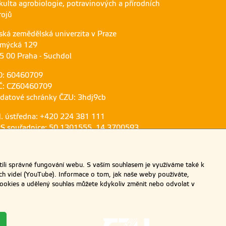
kulta agrobiologie, potravinových a přírodních
rojů
ská zemědělská univerzita v Praze
mýcká 129
5 00 Praha - Suchdol
O: 60460709
Č: CZ60460709
 datové schránky ČZU: 3hdj9cb
l. ústředna: +420 224 381 111
S souřadnice: 50.1301555, 14.3700593
ili správné fungování webu. S vaším souhlasem je využíváme také k
ch videí (YouTube). Informace o tom, jak naše weby používáte,
u cookies a udělený souhlas můžete kdykoliv změnit nebo odvolat v