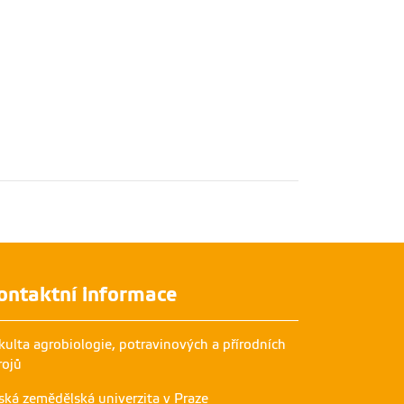
ontaktní informace
kulta agrobiologie, potravinových a přírodních
rojů
ská zemědělská univerzita v Praze