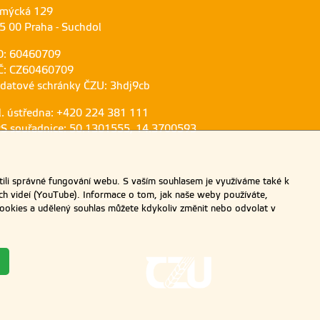
mýcká 129
5 00 Praha - Suchdol
O: 60460709
Č: CZ60460709
 datové schránky ČZU: 3hdj9cb
l. ústředna: +420 224 381 111
S souřadnice: 50.1301555, 14.3700593
ili správné fungování webu. S vaším souhlasem je využíváme také k
ch videí (YouTube). Informace o tom, jak naše weby používáte,
u cookies a udělený souhlas můžete kdykoliv změnit nebo odvolat v