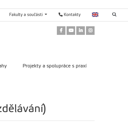
Fakulty a součásti
Kontakty
Odkaz na Facebook
Odkaz na Youtube
Odkaz na LinkedIn
Odkaz na Instag
ahy
Projekty a spolupráce s praxí
zdělávání)