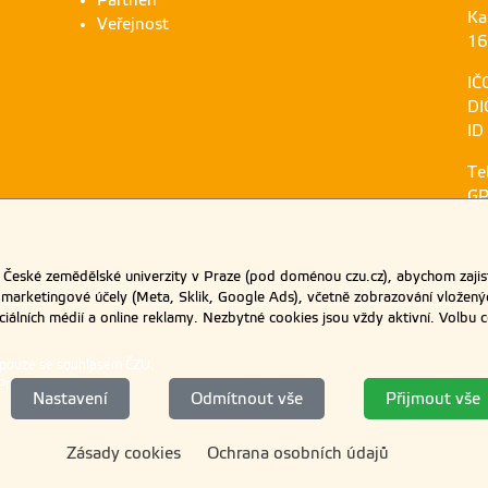
Ka
Veřejnost
16
IČ
DI
ID
Te
GP
eské zemědělské univerzity v Praze (pod doménou czu.cz), abychom zajist
 marketingové účely (Meta, Sklik, Google Ads), včetně zobrazování vložený
ociálních médií a online reklamy. Nezbytné cookies jsou vždy aktivní. Volb
 pouze se souhlasem ČZU.
Praze
.
Nastavení
Odmítnout vše
Přijmout vše
Zásady cookies
Ochrana osobních údajů