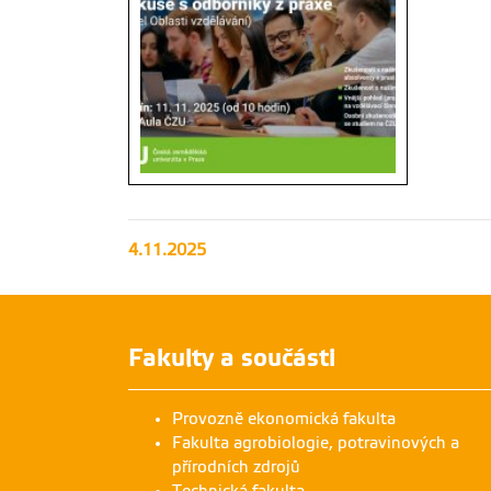
4.11.2025
Diskuse s odborníky z praxe (Panel Oblasti
vzdělávání)
Fakulty a součásti
Provozně ekonomická fakulta
Fakulta agrobiologie, potravinových a
přírodních zdrojů
Technická fakulta