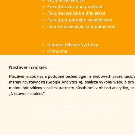
Fakulta životního prostředí
Fakulta lesnická a dřevařská
Fakulta tropického zemědělství
Institut vzdělávání a poradenství
Katedra tělesné výchovy
Knihovna
Koleje a menza
Odbor informačních a komunikačních
Nastavení cookies
technologií
Používáme cookies a podobné technologie na webových prezentacích Č
měření návštěvnosti (Google Analytics 4), analýze výkonu webu a pro
mohou být sdíleny s našimi partnery působícími v oblasti analytiky, s
„Nastavení cookies“.
Materiály umístěné na tomto webu mohou být publikovány
Informace o zpracování a ochraně osobních údajů na ČZU v 
© 2026 Česká zemědělská univerzita v Praze
Všechna práva vyhrazena
Nastavení cookies