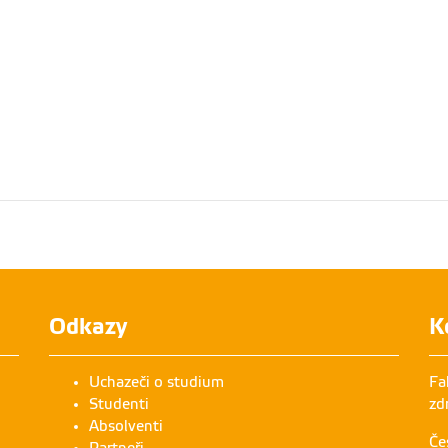
Odkazy
K
Uchazeči o studium
Fa
Studenti
zd
Absolventi
Če
Partneři