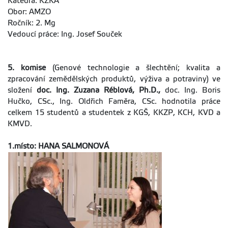
Katedra: KZKA
Obor: AMZO
Ročník: 2. Mg
Vedoucí práce: Ing. Josef Souček
5. komise
(Genové technologie a šlechtění; kvalita a
zpracování zemědělských produktů, výživa a potraviny) ve
složení
doc. Ing. Zuzana Réblová, Ph.D.,
doc. Ing. Boris
Hučko, CSc., Ing. Oldřich Faměra, CSc. hodnotila práce
celkem 15 studentů a studentek z KGŠ, KKZP, KCH, KVD a
KMVD.
1.místo: HANA SALMONOVÁ