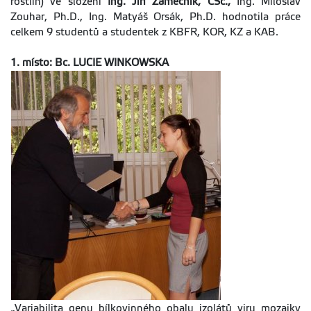
rostlin) ve složení
Ing. Jiří Zámečník, CSc.,
Ing. Miloslav
Zouhar, Ph.D., Ing. Matyáš Orsák, Ph.D. hodnotila práce
celkem 9 studentů a studentek z KBFR, KOR, KZ a KAB.
1. místo: Bc. LUCIE WINKOWSKA
„Variabilita genu bílkovinného obalu izolátů viru mozaiky