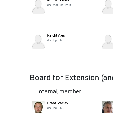
Kopta Tomáš
doc. Mgr. Ing. Ph.D.
Rajchl Aleš
doc. Ing. Ph.D.
Board for Extension (an
Internal member
Brant Václav
doc. Ing. Ph.D.