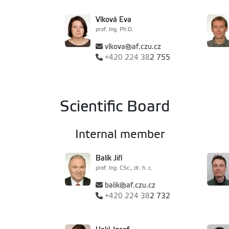
Vlková Eva
prof. Ing. Ph.D.
vlkova@af.czu.cz
+420
224 38
2 755
Scientific Board
Internal member
Balík Jiří
prof. Ing. CSc., dr. h. c.
balik@af.czu.cz
+420
224 38
2 732