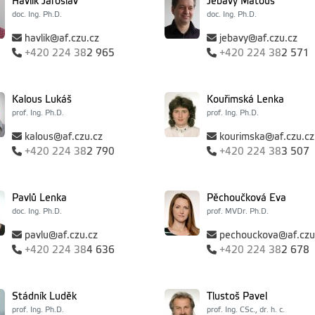
Havlík Jaroslav
Jebavý Matouš
doc. Ing. Ph.D.
doc. Ing. Ph.D.
havlik@af.czu.cz
jebavy@af.czu.cz
+420
224 38
2 965
+420
224 38
2 571
Kalous Lukáš
Kouřimská Lenka
prof. Ing. Ph.D.
prof. Ing. Ph.D.
kalous@af.czu.cz
kourimska@af.czu.cz
+420
224 38
2 790
+420
224 38
3 507
Pavlů Lenka
Pěchoučková Eva
doc. Ing. Ph.D.
prof. MVDr. Ph.D.
pavlu@af.czu.cz
pechouckova@af.czu
+420
224 38
4 636
+420
224 38
2 678
Stádník Luděk
Tlustoš Pavel
prof. Ing. Ph.D.
prof. Ing. CSc., dr. h. c.