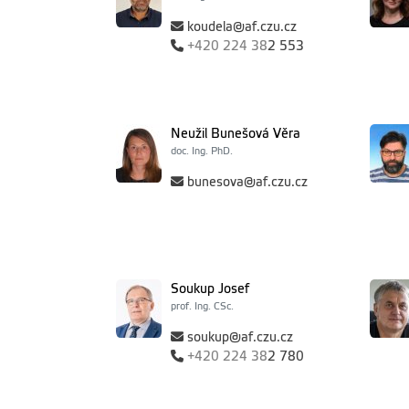
koudela@af.czu.cz
+420
224 38
2 553
Neužil Bunešová Věra
doc. Ing. PhD.
bunesova@af.czu.cz
Soukup Josef
prof. Ing. CSc.
soukup@af.czu.cz
+420
224 38
2 780