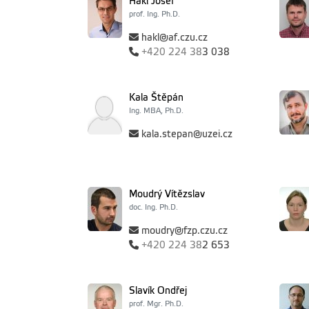
Hakl Josef
prof. Ing. Ph.D.
hakl@af.czu.cz
+420
224 38
3 038
Kala Štěpán
Ing. MBA, Ph.D.
kala.stepan@uzei.cz
Moudrý Vítězslav
doc. Ing. Ph.D.
moudry@fzp.czu.cz
+420
224 38
2 653
Slavík Ondřej
prof. Mgr. Ph.D.