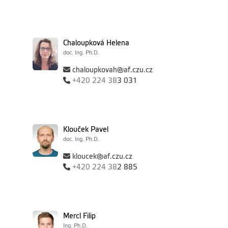
Chaloupková Helena
doc. Ing. Ph.D.
chaloupkovah@af.czu.cz
+420
224 38
3 031
Klouček Pavel
doc. Ing. Ph.D.
kloucek@af.czu.cz
+420
224 38
2 885
Mercl Filip
Ing. Ph.D.