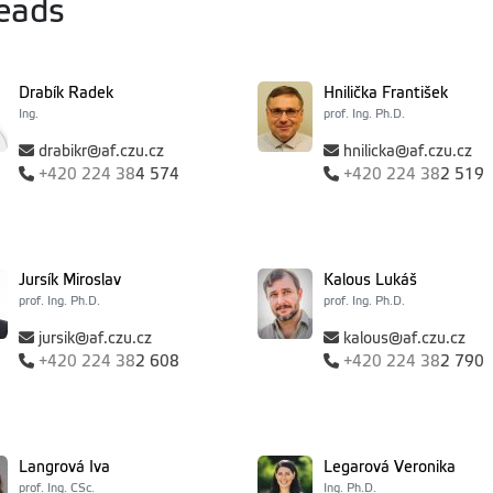
eads
Drabík Radek
Hnilička František
Ing.
prof. Ing. Ph.D.
drabikr@af.czu.cz
hnilicka@af.czu.cz
+420
224 38
4 574
+420
224 38
2 519
Jursík Miroslav
Kalous Lukáš
prof. Ing. Ph.D.
prof. Ing. Ph.D.
jursik@af.czu.cz
kalous@af.czu.cz
+420
224 38
2 608
+420
224 38
2 790
Langrová Iva
Legarová Veronika
prof. Ing. CSc.
Ing. Ph.D.