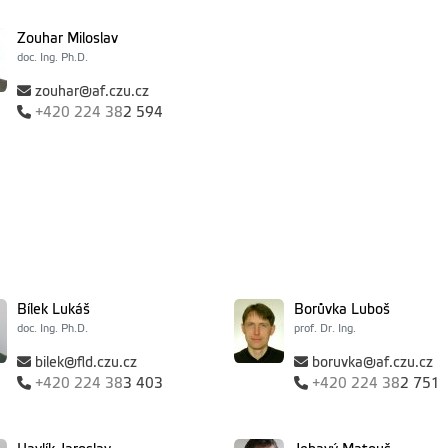
Zouhar Miloslav
doc. Ing. Ph.D.
zouhar@af.czu.cz
+420
224 38
2 594
Bílek Lukáš
Borůvka Luboš
doc. Ing. Ph.D.
prof. Dr. Ing.
bilek@fld.czu.cz
boruvka@af.czu.cz
+420
224 38
3 403
+420
224 38
2 751