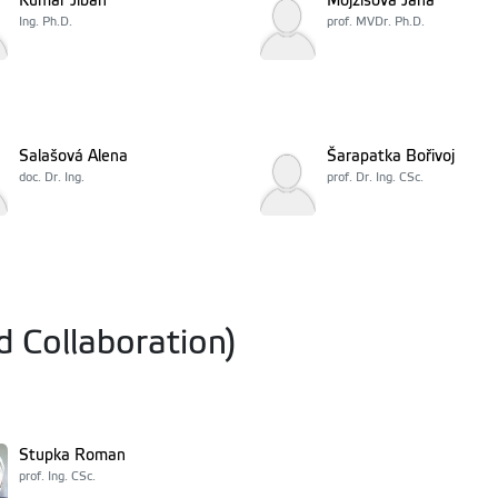
Kumar Jiban
Mojžišová Jana
Ing. Ph.D.
prof. MVDr. Ph.D.
Salašová Alena
Šarapatka Bořivoj
doc. Dr. Ing.
prof. Dr. Ing. CSc.
d Collaboration)
Stupka Roman
prof. Ing. CSc.