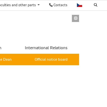
aculties and other parts
Contacts
Instagram
h
International Relations
the Dean
Official notice board