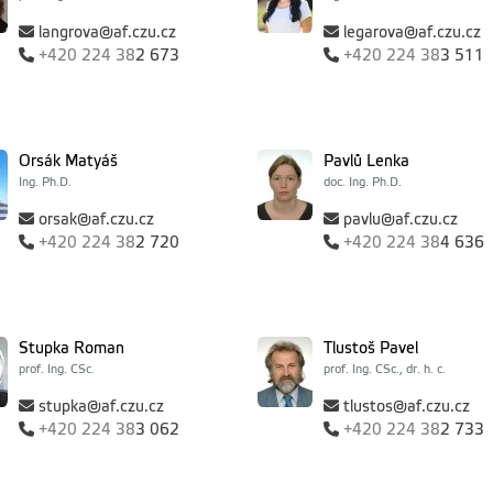
langrova@af.czu.cz
legarova@af.czu.cz
+420
224 38
2 673
+420
224 38
3 511
Orsák Matyáš
Pavlů Lenka
Ing. Ph.D.
doc. Ing. Ph.D.
orsak@af.czu.cz
pavlu@af.czu.cz
+420
224 38
2 720
+420
224 38
4 636
Stupka Roman
Tlustoš Pavel
prof. Ing. CSc.
prof. Ing. CSc., dr. h. c.
stupka@af.czu.cz
tlustos@af.czu.cz
+420
224 38
3 062
+420
224 38
2 733