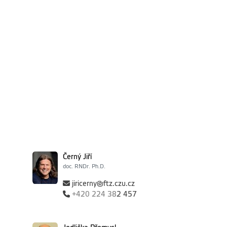
Černý Jiří
doc. RNDr. Ph.D.
jiricerny@ftz.czu.cz
+420
224 38
2 457