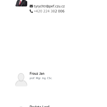
tyrychtr@pef.czu.cz
+420
224 38
2 006
Frouz Jan
prof. Mgr. Ing. CSc.