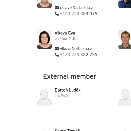
oslavik@af.czu.cz
+420
224 38
3 075
Vlková Eva
prof. Ing. Ph.D.
vlkova@af.czu.cz
+420
224 38
2 755
External member
Bartoň Luděk
Ing. Ph.D.