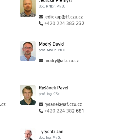
Jedlička Přemysl
doc. RNDr. Ph.D.
jedlickap@tf.czu.cz
+420
224 38
3 232
Modrý David
prof. MVDr. Ph.D.
modry@af.czu.cz
Ryšánek Pavel
prof. Ing. CSc.
.cz
rysanek@af.czu.cz
+420
224 38
2 681
Tyrychtr Jan
doc. Ing. Ph.D.