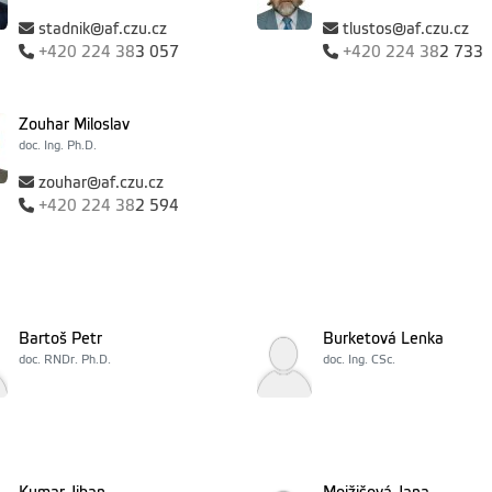
stadnik@af.czu.cz
tlustos@af.czu.cz
+420
224 38
3 057
+420
224 38
2 733
Zouhar Miloslav
doc. Ing. Ph.D.
zouhar@af.czu.cz
+420
224 38
2 594
Bartoš Petr
Burketová Lenka
doc. RNDr. Ph.D.
doc. Ing. CSc.