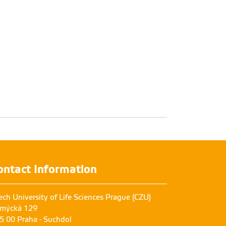
ontact Information
Horký Richard
Ing.
ech University of Life Sciences Prague (CZU)
mýcká 129
5 00 Praha - Suchdol