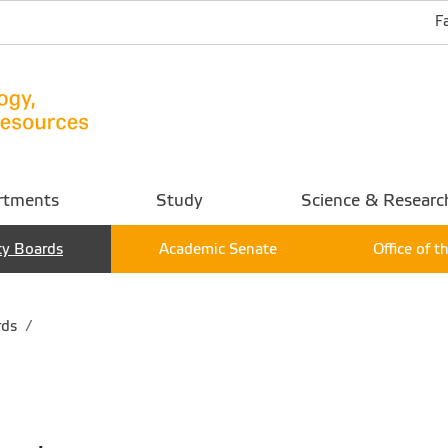
F
rtments
Study
Science & Researc
ty Boards
Academic Senate
Office of 
rds