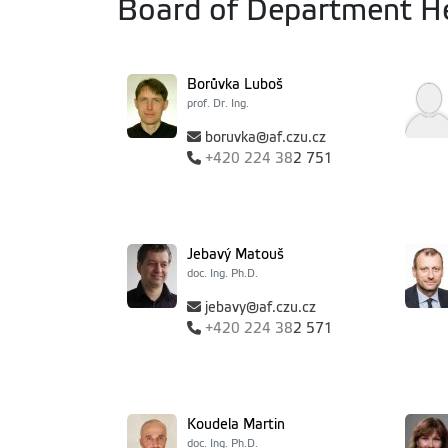
Board of Department H
Borůvka Luboš
prof. Dr. Ing.
boruvka@af.czu.cz
+420
224 38
2 751
Jebavý Matouš
doc. Ing. Ph.D.
jebavy@af.czu.cz
+420
224 38
2 571
Koudela Martin
doc. Ing. Ph.D.