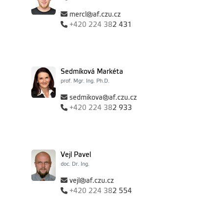
mercl@af.czu.cz
+420
224 38
2 431
Sedmíková Markéta
prof. Mgr. Ing. Ph.D.
sedmikova@af.czu.cz
+420
224 38
2 933
Vejl Pavel
doc. Dr. Ing.
vejl@af.czu.cz
+420
224 38
2 554