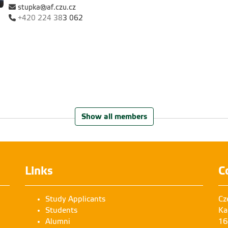
stupka@af.czu.cz
+420
224 38
3 062
Show all members
Links
C
Březina Otakar
Harant Jan
Mgr.
Ing.
Study Applicants
Cz
Students
Ka
Alumni
16