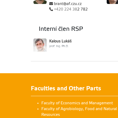
brant@af.czu.cz
+420
224 38
2 782
Interní člen RSP
Kalous Lukáš
prof. Ing. Ph.D.
kalous@af.czu.cz
+420
224 38
2 790
Člen
Faculties and Other Parts
Belada Bohumil
Ing.
Faculty of Economics and Management
Faculty of Agrobiology, Food and Natural
Resources