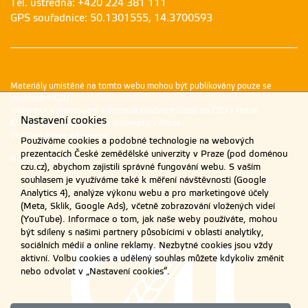
Tel. ústředna: +420 224 381 111
GPS souřadnice: 50.1301555, 14.3700593
Materiály umístěné na tomto webu mohou být publikovány pouze se
souhlasem ČZU.
Informace o zpracování a ochraně osobních údajů na ČZU v Praze
.
Nastavení cookies
© 2026 Česká zemědělská univerzita v Praze
Všechna práva vyhrazena
Používáme cookies a podobné technologie na webových
prezentacích České zemědělské univerzity v Praze (pod doménou
Nastavení cookies
czu.cz), abychom zajistili správné fungování webu. S vaším
souhlasem je využíváme také k měření návštěvnosti (Google
Analytics 4), analýze výkonu webu a pro marketingové účely
(Meta, Sklik, Google Ads), včetně zobrazování vložených videí
(YouTube). Informace o tom, jak naše weby používáte, mohou
být sdíleny s našimi partnery působícími v oblasti analytiky,
sociálních médií a online reklamy. Nezbytné cookies jsou vždy
aktivní. Volbu cookies a udělený souhlas můžete kdykoliv změnit
nebo odvolat v „Nastavení cookies“.