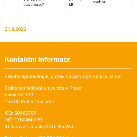
2023-09-26-
825.55
soubor
pozvanka.pdf
kB
31.8.2023
Kontaktní informace
Fakulta agrobiologie, potravinových a přírodních zdrojů
Česká zemědělská univerzita v Praze
Kamýcká 129
165 00 Praha - Suchdol
IČO: 60460709
DIČ: CZ60460709
ID datové schránky ČZU: 3hdj9cb