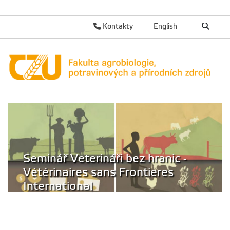
Kontakty
English
Seminář Veterináři bez hranic -
Vétérinaires sans Frontieres
International