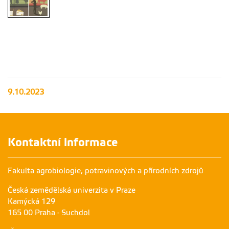
9.10.2023
Kontaktní informace
Fakulta agrobiologie, potravinových a přírodních zdrojů
Česká zemědělská univerzita v Praze
Kamýcká 129
165 00 Praha - Suchdol