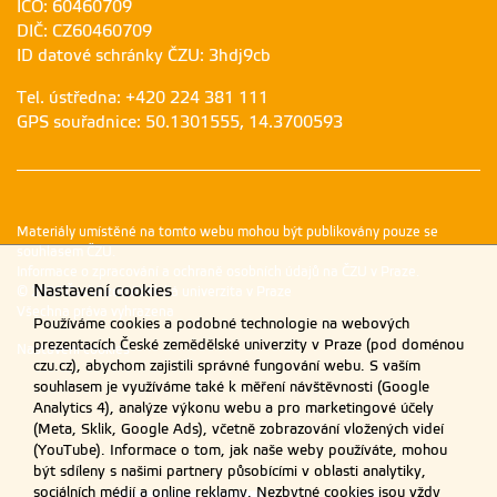
IČO: 60460709
DIČ: CZ60460709
ID datové schránky ČZU: 3hdj9cb
Tel. ústředna: +420 224 381 111
GPS souřadnice: 50.1301555, 14.3700593
Materiály umístěné na tomto webu mohou být publikovány pouze se
souhlasem ČZU.
Informace o zpracování a ochraně osobních údajů na ČZU v Praze
.
Nastavení cookies
© 2026 Česká zemědělská univerzita v Praze
Všechna práva vyhrazena
Používáme cookies a podobné technologie na webových
prezentacích České zemědělské univerzity v Praze (pod doménou
Nastavení cookies
czu.cz), abychom zajistili správné fungování webu. S vaším
souhlasem je využíváme také k měření návštěvnosti (Google
Analytics 4), analýze výkonu webu a pro marketingové účely
(Meta, Sklik, Google Ads), včetně zobrazování vložených videí
(YouTube). Informace o tom, jak naše weby používáte, mohou
být sdíleny s našimi partnery působícími v oblasti analytiky,
sociálních médií a online reklamy. Nezbytné cookies jsou vždy