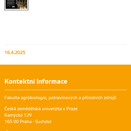
Pekelná
droga
16.4.2025
Kontaktní informace
Fakulta agrobiologie, potravinových a přírodních zdrojů
Česká zemědělská univerzita v Praze
Kamýcká 129
165 00 Praha - Suchdol