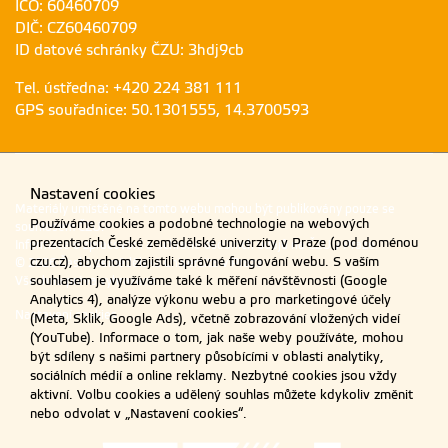
IČO: 60460709
DIČ: CZ60460709
ID datové schránky ČZU: 3hdj9cb
Tel. ústředna: +420 224 381 111
GPS souřadnice: 50.1301555, 14.3700593
Nastavení cookies
Materiály umístěné na tomto webu mohou být publikovány pouze se
Používáme cookies a podobné technologie na webových
souhlasem ČZU.
prezentacích České zemědělské univerzity v Praze (pod doménou
Informace o zpracování a ochraně osobních údajů na ČZU v Praze
.
czu.cz), abychom zajistili správné fungování webu. S vaším
© 2026 Česká zemědělská univerzita v Praze
souhlasem je využíváme také k měření návštěvnosti (Google
Všechna práva vyhrazena
Analytics 4), analýze výkonu webu a pro marketingové účely
Nastavení cookies
(Meta, Sklik, Google Ads), včetně zobrazování vložených videí
(YouTube). Informace o tom, jak naše weby používáte, mohou
být sdíleny s našimi partnery působícími v oblasti analytiky,
sociálních médií a online reklamy. Nezbytné cookies jsou vždy
aktivní. Volbu cookies a udělený souhlas můžete kdykoliv změnit
nebo odvolat v „Nastavení cookies“.