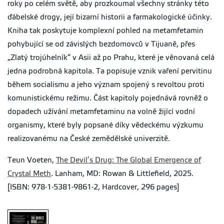
roky po celém světě, aby prozkoumal všechny stránky této
ďábelské drogy, její bizarní historii a farmakologické účinky.
Kniha tak poskytuje komplexní pohled na metamfetamin
pohybující se od závislých bezdomovců v Tijuaně, přes
„Zlatý trojúhelník“ v Asii až po Prahu, které je věnovaná celá
jedna podrobná kapitola. Ta popisuje vznik vaření pervitinu
během socialismu a jeho význam spojený s revoltou proti
komunistickému režimu. Část kapitoly pojednává rovněž o
dopadech užívání metamfetaminu na volně žijící vodní
organismy, které byly popsané díky vědeckému výzkumu
realizovanému na České zemědělské univerzitě.
Teun Voeten,
The Devil’s Drug: The Global Emergence of
Crystal Meth
. Lanham, MD: Rowan & Littlefield, 2025.
[ISBN: 978-1-5381-9861-2, Hardcover, 296 pages]