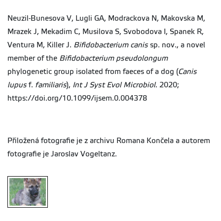
Neuzil-Bunesova V, Lugli GA, Modrackova N, Makovska M,
Mrazek J, Mekadim C, Musilova S, Svobodova I, Spanek R,
Ventura M, Killer J.
Bifidobacterium canis
sp. nov., a novel
member of the
Bifidobacterium pseudolongum
phylogenetic group isolated from faeces of a dog (
Canis
lupus
f.
familiaris
),
Int J Syst Evol Microbiol
. 2020;
https://doi.org/10.1099/ijsem.0.004378
Přiložená fotografie je z archivu Romana Končela a autorem
fotografie je Jaroslav Vogeltanz.