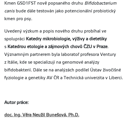
Kmen GSD1FST nově popsaného druhu
Bifidobacterium
canis
bude dále testován jako potencionální probiotický
kmen pro psy.
Uvedený výzkum a popis nového druhu probíhal ve
spolupráci
Katedry mikrobiologie, výživy a dietetiky
s
Katedrou etologie a zájmových chovů
ČZU v Praze
.
Významným partnerem byla laboratoř profesora Ventury
z Itálie, kde se specializují na genomové analýzy
bifidobakterií. Dále se na analýzách podílel Ústav živočišné
fyziologie a genetiky AV ČR a Technická univerzita v Liberci.
Autor práce:
doc. Ing. Věra Neužil Bunešová, Ph.D.