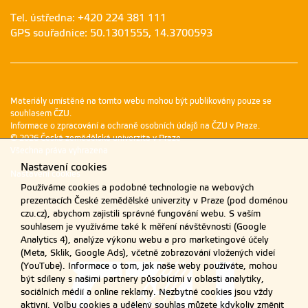
Tel. ústředna: +420 224 381 111
GPS souřadnice: 50.1301555, 14.3700593
Materiály umístěné na tomto webu mohou být publikovány pouze se
souhlasem ČZU.
Informace o zpracování a ochraně osobních údajů na ČZU v Praze
.
© 2026 Česká zemědělská univerzita v Praze
Všechna práva vyhrazena
Nastavení cookies
Nastavení cookies
Používáme cookies a podobné technologie na webových
prezentacích České zemědělské univerzity v Praze (pod doménou
czu.cz), abychom zajistili správné fungování webu. S vaším
souhlasem je využíváme také k měření návštěvnosti (Google
Analytics 4), analýze výkonu webu a pro marketingové účely
(Meta, Sklik, Google Ads), včetně zobrazování vložených videí
(YouTube). Informace o tom, jak naše weby používáte, mohou
být sdíleny s našimi partnery působícími v oblasti analytiky,
sociálních médií a online reklamy. Nezbytné cookies jsou vždy
aktivní. Volbu cookies a udělený souhlas můžete kdykoliv změnit