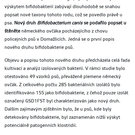
výskytem bifidobakterií zabývají dlouhodobě se snahou
popsat nové taxony tohoto rodu, což se povedlo právě u
psa.
Nový druh
Bifidobacterium canis
se podařilo popsat u
štěněte
německého ovčáka pocházejícího z chovu
policejních psů v Domažlicích. Jedná se o první popis
nového druhu bifidobakterie psů.
Objevu a popisu tohoto nového druhu předcházela celá řada
kultivací a analýz izolovaných bakterií. V rámci studie bylo
otestováno 49 vzorků psů, převáženě plemene německý
ovčák. Z celkového počtu 285 bakteriálních izolátů bylo
identifikováno 155 jako bifidobakterie, z čehož pouze izolát
označený GSD1FST byl charakterizován jako nový druh.
Dalším zajímavým zjištěním bylo, že u psů, kde byly
detekovány bifidobakterie, byl zaznamenán nižší výskyt
potenciálně patogenních klostridií.