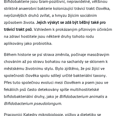
Bifidobakterie jsou Gram-pozitivní, nepravidelné, většinou
striktně anaerobní bakterie kolonizující trávicí trakt člověka,
nejrůznějších druhů zvířat, a hmyzu žijícím sociálním
způsobem života.
Jejich výskyt se zdá být běžný také pro
trávicí trakt psů
. Vzhledem k prokázaným příznivým účinkům
na zdraví hostitele jsou některé druhy tohoto rodu
aplikovány jako probiotika.
Během historie se psí strava změnila, počínaje masožravým
chováním až po stravu bohatou na sacharidy se sklonem k
městskému životnímu stylu. Bylo zjištěno, že psi žijící ve
společnosti člověka spolu sdílejí určité bakteriální taxony.
Přes tuto společnou evoluci mezi člověkem a psem jsou ve
fekáliích psů často detekovány spíše multihostitelské
bifidobakteriální druhy, jako je
Bifidobacterium animalis
a
Bifidobacterium pseudolongum
.
Pracovníci Katedry mikrobiologie, výživy a dietetiky se