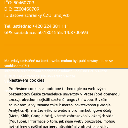
IČO: 60460709
DIČ: CZ60460709
ID datové schránky ČZU: 3hdj9cb
Tel. ústředna: +420 224 381 111
GPS souřadnice: 50.1301555, 14.3700593
Materiály umístěné na tomto webu mohou být publikovány pouze se
souhlasem ČZU.
Informace o zpracování a ochraně osobních údajů na ČZU v Praze
.
© 2026 Česká zemědělská univerzita v Praze
Nastavení cookies
Všechna práva vyhrazena
Používáme cookies a podobné technologie na webových
Nastavení cookies
prezentacích České zemědělské univerzity v Praze (pod doménou
czu.cz), abychom zajistili správné fungování webu. S vaším
souhlasem je využíváme také k měření návštěvnosti (Google
Analytics 4), analýze výkonu webu a pro marketingové účely
(Meta, Sklik, Google Ads), včetně zobrazování vložených videí
(YouTube). Informace o tom, jak naše weby používáte, mohou
být sdíleny s našimi partnery působícími v oblasti analytiky,