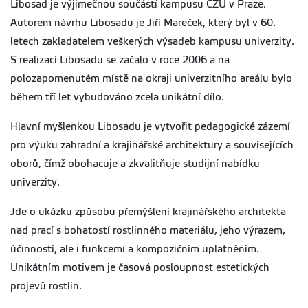
Libosad je výjimečnou součástí kampusu ČZU v Praze.
Autorem návrhu Libosadu je Jiří Mareček, který byl v 60.
letech zakladatelem veškerých výsadeb kampusu univerzity.
S realizací Libosadu se začalo v roce 2006 a na
polozapomenutém místě na okraji univerzitního areálu bylo
během tří let vybudováno zcela unikátní dílo.
Hlavní myšlenkou Libosadu je vytvořit pedagogické zázemí
pro výuku zahradní a krajinářské architektury a souvisejících
oborů, čímž obohacuje a zkvalitňuje studijní nabídku
univerzity.
Jde o ukázku způsobu přemýšlení krajinářského architekta
nad prací s bohatostí rostlinného materiálu, jeho výrazem,
účinností, ale i funkcemi a kompozičním uplatněním.
Unikátním motivem je časová posloupnost estetických
projevů rostlin.