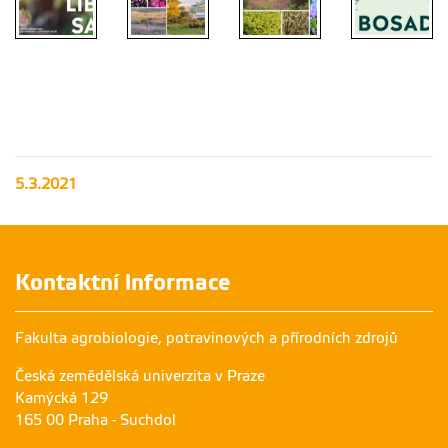
5.3.2021
Kontaktní informace
Fakulta agrobiologie, potravinových a přírodních zdrojů
Česká zemědělská univerzita v Praze
Kamýcká 129
165 00 Praha - Suchdol