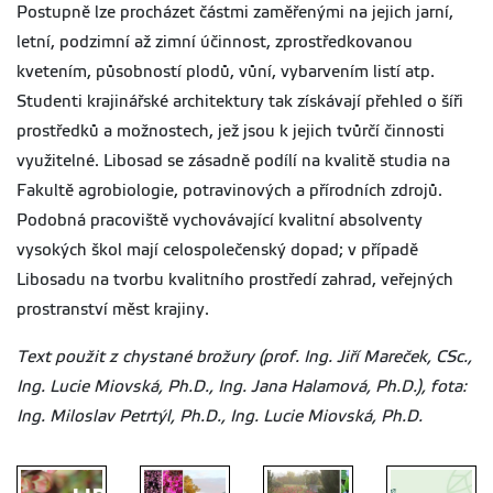
Postupně lze procházet částmi zaměřenými na jejich jarní,
letní, podzimní až zimní účinnost, zprostředkovanou
kvetením, působností plodů, vůní, vybarvením listí atp.
Studenti krajinářské architektury tak získávají přehled o šíři
prostředků a možnostech, jež jsou k jejich tvůrčí činnosti
využitelné. Libosad se zásadně podílí na kvalitě studia na
Fakultě agrobiologie, potravinových a přírodních zdrojů.
Podobná pracoviště vychovávající kvalitní absolventy
vysokých škol mají celospolečenský dopad; v případě
Libosadu na tvorbu kvalitního prostředí zahrad, veřejných
prostranství měst krajiny.
Text použit z chystané brožury (prof. Ing. Jiří Mareček, CSc.,
Ing. Lucie Miovská, Ph.D., Ing. Jana Halamová, Ph.D.), fota:
Ing. Miloslav Petrtýl, Ph.D., Ing. Lucie Miovská, Ph.D.