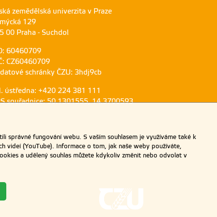
ská zemědělská univerzita v Praze
mýcká 129
5 00 Praha - Suchdol
O: 60460709
Č: CZ60460709
 datové schránky ČZU: 3hdj9cb
l. ústředna: +420 224 381 111
S souřadnice: 50.1301555, 14.3700593
ili správné fungování webu. S vaším souhlasem je využíváme také k
ch videí (YouTube). Informace o tom, jak naše weby používáte,
u cookies a udělený souhlas můžete kdykoliv změnit nebo odvolat v