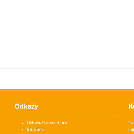
Odkazy
K
Uchazeči o studium
Fa
Studenti
zd