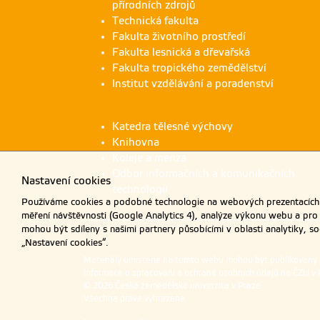
přírodních zdrojů
Technická fakulta
Fakulta životního prostředí
Fakulta lesnická a dřevařská
Fakulta tropického zemědělství
Institut vzdělávání a poradenství
Katedra tělesné výchovy
Knihovna
Koleje a menza
Odbor informačních a komunikačních
Nastavení cookies
technologií
Používáme cookies a podobné technologie na webových prezentacích Č
měření návštěvnosti (Google Analytics 4), analýze výkonu webu a pro
mohou být sdíleny s našimi partnery působícími v oblasti analytiky, s
„Nastavení cookies“.
Materiály umístěné na tomto webu mohou být publikovány
Informace o zpracování a ochraně osobních údajů na ČZU v 
© 2026 Česká zemědělská univerzita v Praze
Všechna práva vyhrazena