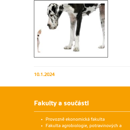
10.1.2024
Fakulty a součásti
Provozně ekonomická fakulta
Fakulta agrobiologie, potravinových a