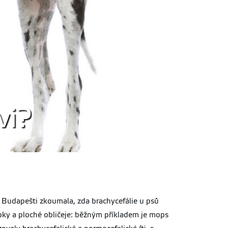
vi?
 Budapešti zkoumala, zda brachycefálie u psů
lebky a ploché obličeje: běžným příkladem je mops