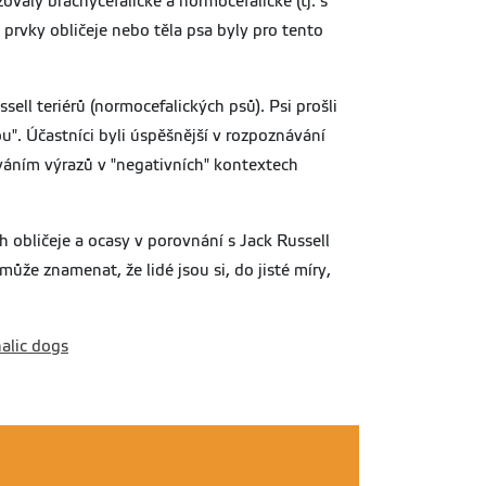
valy brachycefalické a normocefalické (tj. s
é prvky obličeje nebo těla psa byly pro tento
ell teriérů (normocefalických psů). Psi prošli
ou". Účastníci byli úspěšnější v rozpoznávání
áváním výrazů v "negativních" kontextech
h obličeje a ocasy v porovnání s Jack Russell
může znamenat, že lidé jsou si, do jisté míry,
alic dogs