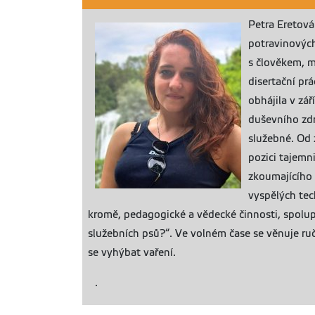
Petra Eretová
potravinových
s člověkem, m
disertační pr
obhájila v zá
duševního zdr
služebné. Od 
pozici tajem
zkoumajícího 
vyspělých tec
kromě, pedagogické a vědecké činnosti, spolup
služebních psů?“. Ve volném čase se věnuje ru
se vyhýbat vaření.
.