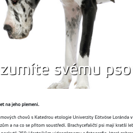
ozumíte svému pso
et na jeho plemeni.
ájmových chovů s Katedrou etologie Univerzity Eötvöse Loránda v
azům a na co se přitom soustředí. Brachycefaličtí psi mají kratší 