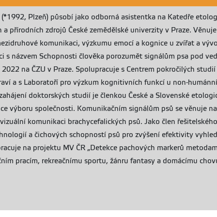
 (*1992, Plzeň) působí jako odborná asistentka na Katedře etolo
 a přírodních zdrojů České zemědělské univerzity v Praze. Věnu
ezidruhové komunikaci, výzkumu emocí a kognice u zvířat a vývoj
áci s názvem Schopnosti člověka porozumět signálům psa pod ve
ří 2022 na ČZU v Praze. Spolupracuje s Centrem pokročilých stud
aví a s Laboratoří pro výzkum kognitivních funkcí u non-humánní
zahájení doktorských studií je členkou České a Slovenské etologic
nice výboru společnosti. Komunikačním signálům psů se věnuje 
vizuální komunikaci brachycefalických psů. Jako člen řešitelskéh
hnologií a čichových schopností psů pro zvýšení efektivity vyhl
racuje na projektu MV ČR „Detekce pachových markerů metodami a
čním pracím, rekreačnímu sportu, žánru fantasy a domácímu chovu 