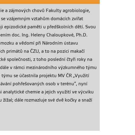
gie a zájmových chovů Fakulty agrobiologie,
je se vzájemným vztahům domácích zvířat
i epizodické paměti u předškolních dětí. Svou
dením doc. Ing. Heleny Chaloupkové, Ph.D.
ií mozku a vědomí při Národním ústavu
ch primátů na ČZU, a to na pozici makačí
ké společnosti, z toho poslední čtyři roky na
nadále v rámci mezinárodního výzkumného týmu
o týmu se účastnila projektu MV ČR „Využití
edávání pohřešovaných osob v terénu“, nyní
nalytické chemie a jejich využití ve výcviku
žížal; dále rozmazluje své dvě kočky a snaží