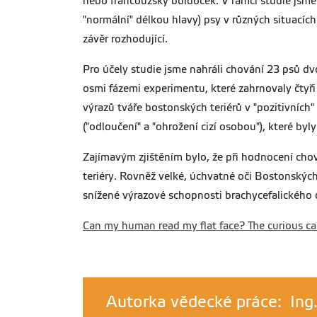
nebo francouzský buldoček. V rámci studie jsme 
"normální" délkou hlavy) psy v různých situacích.
závěr rozhodující.
Pro účely studie jsme nahráli chování 23 psů dvo
osmi fázemi experimentu, které zahrnovaly čtyři 
výrazů tváře bostonských teriérů v "pozitivních"
("odloučení" a "ohrožení cizí osobou"), které by
Zajímavým zjištěním bylo, že při hodnocení chová
teriéry. Rovněž velké, úchvatné oči Bostonských t
snížené výrazové schopnosti brachycefalického 
Can my human read my flat face? The curious ca
Autorka vědecké práce: Ing.