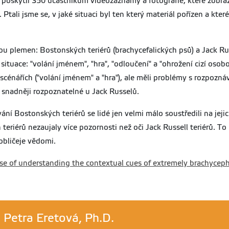
poskytli 350 účastníkům videozáznamy a fotografie, které zobrazo
 Ptali jsme se, v jaké situaci byl ten který materiál pořízen a kter
u plemen: Bostonských teriérů (brachycefalických psů) a Jack Russ
situace: "volání jménem", "hra", "odloučení" a "ohrožení cizí osob
 scénářích ("volání jménem" a "hra"), ale měli problémy s rozpozn
ly snadněji rozpoznatelné u Jack Russelů.
ní Bostonských teriérů se lidé jen velmi málo soustředili na jejic
eriérů nezaujaly více pozornosti než oči Jack Russell teriérů. To 
obličeje vědomi.
se of understanding the contextual cues of extremely brachyceph
 Petra Eretová, Ph.D.