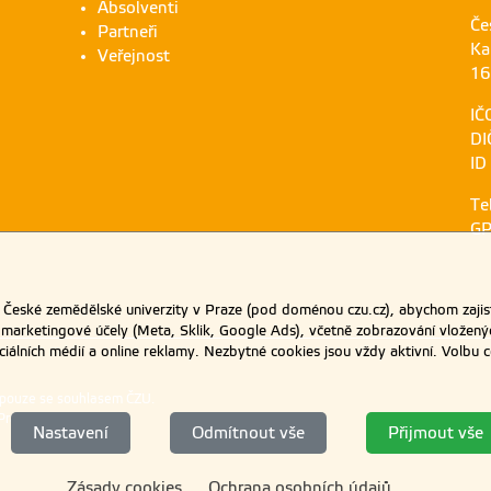
Absolventi
Če
Partneři
Ka
Veřejnost
16
IČ
DI
ID
Te
GP
eské zemědělské univerzity v Praze (pod doménou czu.cz), abychom zajist
 marketingové účely (Meta, Sklik, Google Ads), včetně zobrazování vložený
ociálních médií a online reklamy. Nezbytné cookies jsou vždy aktivní. Volb
 pouze se souhlasem ČZU.
Praze
.
Nastavení
Odmítnout vše
Přijmout vše
Zásady cookies
Ochrana osobních údajů