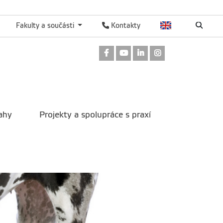
Fakulty a součásti
Kontakty
Odkaz na Facebook
Odkaz na Youtube
Odkaz na LinkedIn
Odkaz na Instag
ahy
Projekty a spolupráce s praxí