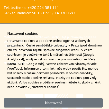
Tel. ústředna: +420 224 381 111
GPS souřadnice: 50.1301555, 14.3700593
Nastavení cookies
Materiály umístěné na tomto webu mohou být publikovány pouze se
Používáme cookies a podobné technologie na webových
souhlasem ČZU.
prezentacích České zemědělské univerzity v Praze (pod doménou
Informace o zpracování a ochraně osobních údajů na ČZU v Praze
.
czu.cz), abychom zajistili správné fungování webu. S vaším
© 2026 Česká zemědělská univerzita v Praze
souhlasem je využíváme také k měření návštěvnosti (Google
Všechna práva vyhrazena
Analytics 4), analýze výkonu webu a pro marketingové účely
Nastavení cookies
(Meta, Sklik, Google Ads), včetně zobrazování vložených videí
(YouTube). Informace o tom, jak naše weby používáte, mohou
být sdíleny s našimi partnery působícími v oblasti analytiky,
sociálních médií a online reklamy. Nezbytné cookies jsou vždy
aktivní. Volbu cookies a udělený souhlas můžete kdykoliv změnit
nebo odvolat v „Nastavení cookies“.
Nastavení