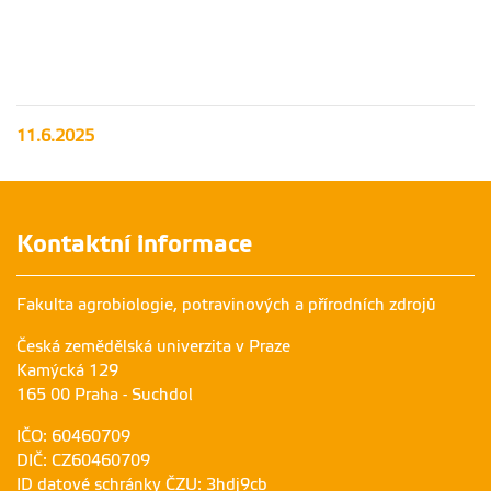
Gymnazisté
Gymnazisté
z Přípotoční
z Přípotoční
navštívili
navštívili
FAPPZ
FAPPZ
11.6.2025
Kontaktní informace
Fakulta agrobiologie, potravinových a přírodních zdrojů
Česká zemědělská univerzita v Praze
Kamýcká 129
165 00 Praha - Suchdol
IČO: 60460709
DIČ: CZ60460709
ID datové schránky ČZU: 3hdj9cb