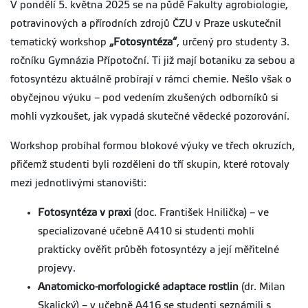
V pondělí 5. května 2025 se na půdě Fakulty agrobiologie,
potravinových a přírodních zdrojů ČZU v Praze uskutečnil
tematický workshop
„Fotosyntéza“
, určený pro studenty 3.
ročníku Gymnázia Přípotoční. Ti již mají botaniku za sebou a
fotosyntézu aktuálně probírají v rámci chemie. Nešlo však o
obyčejnou výuku – pod vedením zkušených odborníků si
mohli vyzkoušet, jak vypadá skutečné vědecké pozorování.
Workshop probíhal formou blokové výuky ve třech okruzích,
přičemž studenti byli rozděleni do tří skupin, které rotovaly
mezi jednotlivými stanovišti:
Fotosyntéza v praxi
(doc. František Hnilička) – ve
specializované učebně A410 si studenti mohli
prakticky ověřit průběh fotosyntézy a její měřitelné
projevy.
Anatomicko-morfologické adaptace rostlin
(dr. Milan
Skalický) – v učebně A416 se studenti seznámili s