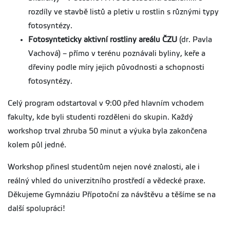
rozdíly ve stavbě listů a pletiv u rostlin s různými typy
fotosyntézy.
Fotosynteticky aktivní rostliny areálu ČZU
(dr. Pavla
Vachová) – přímo v terénu poznávali byliny, keře a
dřeviny podle míry jejich původnosti a schopnosti
fotosyntézy.
Celý program odstartoval v 9:00 před hlavním vchodem
fakulty, kde byli studenti rozděleni do skupin. Každý
workshop trval zhruba 50 minut a výuka byla zakončena
kolem půl jedné.
Workshop přinesl studentům nejen nové znalosti, ale i
reálný vhled do univerzitního prostředí a vědecké praxe.
Děkujeme Gymnáziu Přípotoční za návštěvu a těšíme se na
další spolupráci!