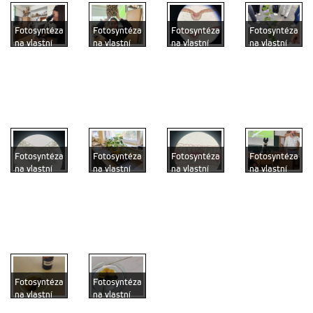
Fotosyntéza
Fotosyntéza
Fotosyntéza
Fotosyntéza
na vlastní
na vlastní
na vlastní
na vlastní
oči:
oči:
oči:
oči:
Gymnazisté
Gymnazisté
Gymnazisté
Gymnazisté
z Přípotoční
z Přípotoční
z Přípotoční
z Přípotoční
navštívili
navštívili
navštívili
navštívili
FAPPZ
FAPPZ
FAPPZ
FAPPZ
Fotosyntéza
Fotosyntéza
Fotosyntéza
Fotosyntéza
na vlastní
na vlastní
na vlastní
na vlastní
oči:
oči:
oči:
oči:
Gymnazisté
Gymnazisté
Gymnazisté
Gymnazisté
z Přípotoční
z Přípotoční
z Přípotoční
z Přípotoční
navštívili
navštívili
navštívili
navštívili
FAPPZ
FAPPZ
FAPPZ
FAPPZ
Fotosyntéza
Fotosyntéza
na vlastní
na vlastní
oči:
oči: