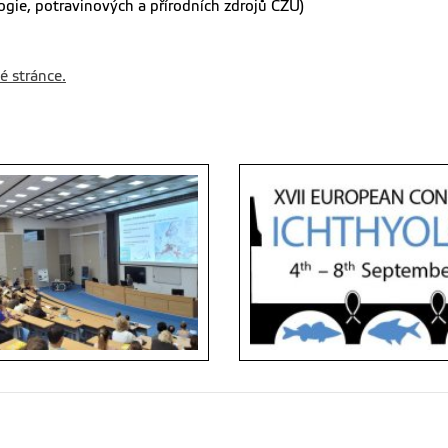
logie, potravinových a přírodních zdrojů ČZU)
é stránce.
ní zasedání