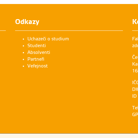
Odkazy
K
Uchazeči o studium
Fa
Studenti
zd
Absolventi
Če
Partneři
Ka
Veřejnost
16
IČ
DI
ID
Te
GP