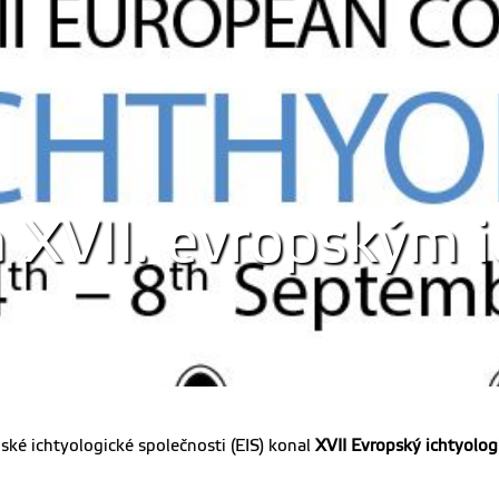
a XVII. evropským 
pské ichtyologické společnosti (EIS) konal
XVII Evropský ichtyolog