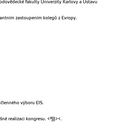
írodovědecké fakulty Univerzity Karlovy a Ústavu
inantním zastoupením kolegů z Evropy.
tičlenného výboru EIS.
né realizaci kongresu. <°)))><.