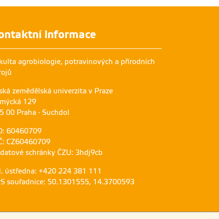
ontaktní informace
kulta agrobiologie, potravinových a přírodních
rojů
ská zemědělská univerzita v Praze
mýcká 129
5 00 Praha - Suchdol
O: 60460709
Č: CZ60460709
 datové schránky ČZU: 3hdj9cb
l. ústředna: +420 224 381 111
S souřadnice: 50.1301555, 14.3700593