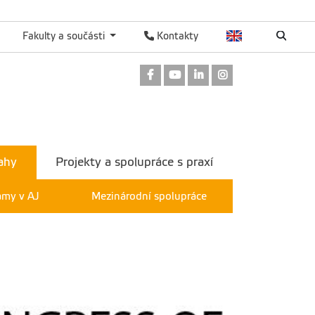
Fakulty a součásti
Kontakty
Odkaz na Facebook
Odkaz na Youtube
Odkaz na LinkedIn
Odkaz na Instag
ahy
Projekty a spolupráce s praxí
amy v AJ
Mezinárodní spolupráce