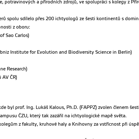
e, potravinových a přírodních zdrojů, ve spolupráci s kolegy z Př
erů spolu sdílelo přes 200 ichtyologů ze šesti kontinentů s dom
nosti z oboru:
 of Sao Carlos)
iz Institute for Evolution and Biodiversity Science in Berlin)
ine Research)
ů AV ČR)
de byl prof. Ing. Lukáš Kalous, Ph.D. (FAPPZ) zvolen členem šes
 kampusu ČZU, který tak zazářil na ichtyologické mapě světa.
legům z fakulty, kruhové haly a Knihovny za vstřícnost při úspěš