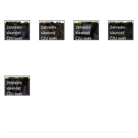
zaměstnance
zaměstnance
zaměstnance
zaměstnance
i veřejnost
i veřejnost
i veřejnost
i veřejnost
Zahradní
Zahradní
Zahradní
Zahradní
slavnost
slavnost
slavnost
slavnost
ČZU opět
ČZU opět
ČZU opět
ČZU opět
propojila
propojila
propojila
propojila
absolventy,
absolventy,
absolventy,
absolventy,
studenty,
studenty,
studenty,
studenty,
zaměstnance
zaměstnance
zaměstnance
zaměstnance
i veřejnost
i veřejnost
i veřejnost
i veřejnost
Zahradní
slavnost
ČZU opět
propojila
absolventy,
studenty,
zaměstnance
i veřejnost