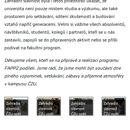
Zahradní slavnost byla i letos příležitostí ukázat, že
univerzita není pouze místem studia a výzkumu, ale také
prostorem pro setkávání, sdílení zkušeností a budování
vztahů napříč generacemi. Velmi si vážíme všech absolventů,
návštěvníků, studentů, kolegů i partnerů, kteří se u nás
zastavili, zapojili se do připravených aktivit nebo se přišli
podívat na fakultní program.
Děkujeme všem, kteří se na přípravě a realizaci programu
FAPPZ podíleli. Jsme rádi, že jsme mohli být součástí dne
plného vzpomínek, setkávání, zábavy a příjemné atmosféry
v kampusu ČZU.
Zahradní
Zahradní
Zahradní
Zahradní
slavnost
slavnost
slavnost
slavnost
ČZU opět
ČZU opět
ČZU opět
ČZU opět
propojila
propojila
propojila
propojila
absolventy,
absolventy,
absolventy,
absolventy,
studenty,
studenty,
studenty,
studenty,