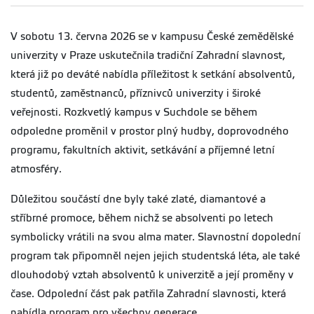
V sobotu 13. června 2026 se v kampusu České zemědělské
univerzity v Praze uskutečnila tradiční Zahradní slavnost,
která již po deváté nabídla příležitost k setkání absolventů,
studentů, zaměstnanců, příznivců univerzity i široké
veřejnosti. Rozkvetlý kampus v Suchdole se během
odpoledne proměnil v prostor plný hudby, doprovodného
programu, fakultních aktivit, setkávání a příjemné letní
atmosféry.
Důležitou součástí dne byly také zlaté, diamantové a
stříbrné promoce, během nichž se absolventi po letech
symbolicky vrátili na svou alma mater. Slavnostní dopolední
program tak připomněl nejen jejich studentská léta, ale také
dlouhodobý vztah absolventů k univerzitě a její proměny v
čase. Odpolední část pak patřila Zahradní slavnosti, která
nabídla program pro všechny generace.