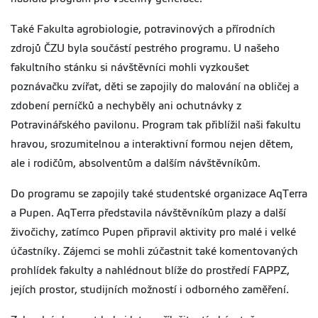
Také Fakulta agrobiologie, potravinových a přírodních
zdrojů ČZU byla součástí pestrého programu. U našeho
fakultního stánku si návštěvníci mohli vyzkoušet
poznávačku zvířat, děti se zapojily do malování na obličej a
zdobení perníčků a nechyběly ani ochutnávky z
Potravinářského pavilonu. Program tak přiblížil naši fakultu
hravou, srozumitelnou a interaktivní formou nejen dětem,
ale i rodičům, absolventům a dalším návštěvníkům.
Do programu se zapojily také studentské organizace AqTerra
a Pupen. AqTerra představila návštěvníkům plazy a další
živočichy, zatímco Pupen připravil aktivity pro malé i velké
účastníky. Zájemci se mohli zúčastnit také komentovaných
prohlídek fakulty a nahlédnout blíže do prostředí FAPPZ,
jejích prostor, studijních možností i odborného zaměření.