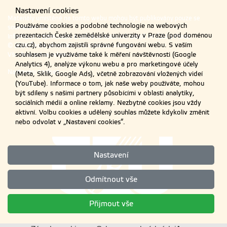
Nastavení cookies
Materiály umístěné na tomto webu mohou být publikovány pouze se
Používáme cookies a podobné technologie na webových
souhlasem ČZU.
prezentacích České zemědělské univerzity v Praze (pod doménou
Informace o zpracování a ochraně osobních údajů na ČZU v Praze
.
czu.cz), abychom zajistili správné fungování webu. S vaším
© 2026 Česká zemědělská univerzita v Praze
souhlasem je využíváme také k měření návštěvnosti (Google
Všechna práva vyhrazena
Analytics 4), analýze výkonu webu a pro marketingové účely
Nastavení cookies
(Meta, Sklik, Google Ads), včetně zobrazování vložených videí
(YouTube). Informace o tom, jak naše weby používáte, mohou
být sdíleny s našimi partnery působícími v oblasti analytiky,
sociálních médií a online reklamy. Nezbytné cookies jsou vždy
aktivní. Volbu cookies a udělený souhlas můžete kdykoliv změnit
nebo odvolat v „Nastavení cookies“.
Nastavení
Odmítnout vše
Přijmout vše